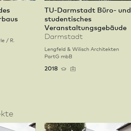
des
TU-Darm­stadt Büro- und
rbaus
studentisches
Veranstaltungsgebäude
Darm­stadt
le / R.
Lengfeld & Wilisch Architekten
PartG mbB
2018
ekte