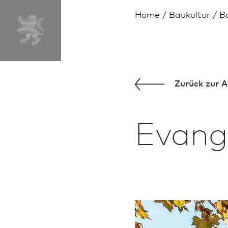
Home
Bau­kultur
B
Zurück zur A
Evang