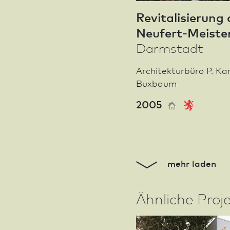
Revitalisierung 
Neufert-Meiste
Darm­stadt
Archi­tekturbüro P. Kar
Buxbaum
2005
mehr laden
Ähnliche Proj