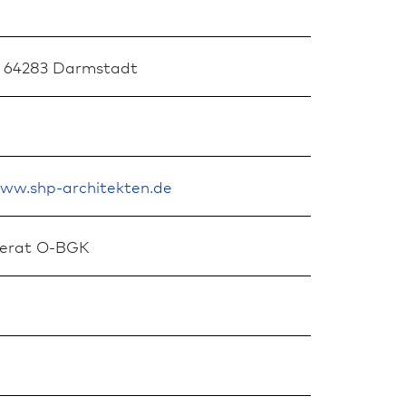
, 64283 Darm­stadt
ww.shp-architekten.de
eferat O-BGK