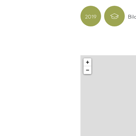
2019
Bi
+
−