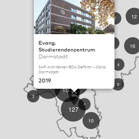
12
7
18
33
Evang.
2
5
16
Studierendenzentrum
Darmstadt
11
9
43
4
SHP Architekten BDA Deforth – Opitz,
Darmstadt
2019
5
277
3
86
163
3
4
127
10