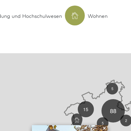
ldung und Hochschulwesen
Wohnen
5
15
88
2
5
×