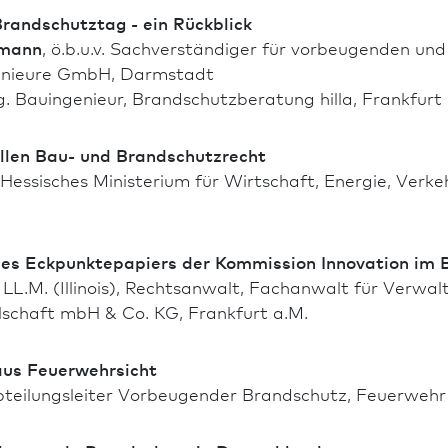
rand­schutztag - ein Rückblick
tmann
, ö.b.u.v. Sachverständiger für vorbeugenden u
nieure GmbH, Darm­stadt
ng. Bauingenieur, Brand­schutzberatung hilla, Frank­furt
len Bau- und Brand­schutzrecht
 Hessisches Ministerium für Wirtschaft, Energie, Ver
es Eckpunktepapiers der Kommission In­no­vation im 
 LL.M. (Illinois), Rechtsanwalt, Fachanwalt für Verwa
schaft mbH & Co. KG, Frank­furt a.M.
us Feuerwehrsicht
bteilungsleiter Vorbeugender Brand­schutz, Feuerwehr 