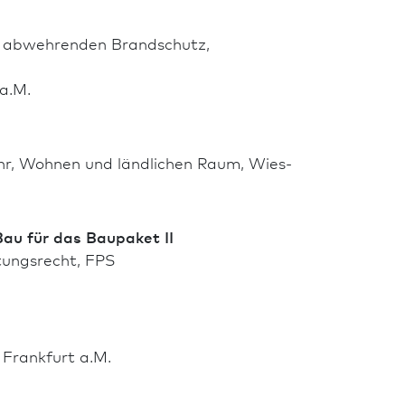
nd abwehrenden Brand­schutz,
 a.M.
kehr, Wohnen und ländlichen Raum, Wies­
Bau für das Baupaket II
ltungsrecht, FPS
Frank­furt a.M.