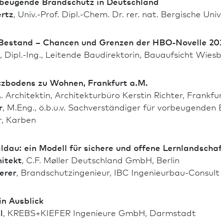
beugende Brand­schutz in Deutsch­land
ertz
, Univ.-Prof. Dipl.-Chem. Dr. rer. nat. Bergische Un
estand – Chancen und Grenzen der HBO-Novelle 20
, Dipl.-Ing., Leitende Baudirektorin, Bauaufsicht Wies­
zbodens zu Wohnen, Frank­furt a.M.
. Architekt­in, Archi­tekturbüro Kerstin Richter, Frank­fu
r
, M.Eng., ö.b.u.v. Sachverständiger für vorbeugenden 
r, Karben
dau: ein Modell für sichere und offene Lern­landschaf
itekt
, C.F. Møller Deutsch­land GmbH, Berlin
erer
, Brand­schutzingenieur, IBC Ingenieurbau-Consu
in Ausblick
l
, KREBS+KIEFER Ingenieure GmbH, Darm­stadt