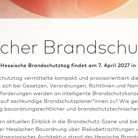
scher Brand­sch
Hessische Brand­schutztag findet am 7. April 2027 in
chutztag vermittelte kompakt und praxisorientiert di
 sich bei Gesetzen, Verordnungen, Richt­linien und N
forderungen werden an intelligente Brand­schutzkonz
f sachkundige Brand­schutzplaner*innen zu? Wie geli
g bauordnungsrechtlicher und brand­schutz­technische
n aktuellen Einblick in die Brand­schutz-Szene und bi
der Hessischen Bau­ordnung über Risikobetrachtungen 
it­ge­nös­sischer Archi­tektur stand der Hessische Bran