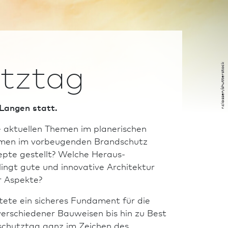
utztag
r.classen/shutterstock
 Langen statt.
e aktuellen Themen im planerischen
ormen im vorbeugenden Brand­schutz
epte gestellt? Welche Heraus­
ngt gute und innovative Archi­tektur
r Aspekte?
etete ein sicheres Fundament für die
verschiedener Bauweisen bis hin zu Best
d­schutztag ganz im Zeichen des