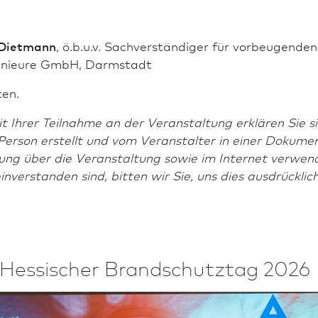
h Dietmann
, ö.b.u.v. Sachverständiger für vorbeugend
nieure GmbH, Darm­stadt
en.
t Ihrer Teilnahme an der Veranstaltung erklären Sie s
erson erstellt und vom Veranstalter in einer Dokumen
ung über die Veranstaltung sowie im Internet verwen
einverstanden sind, bitten wir Sie, uns dies ausdrücklic
 Hessischer Brand­schutztag 2026