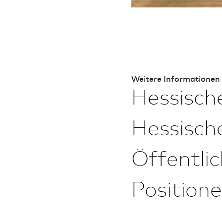
Weitere In­for­ma­tio­nen
Hessisch
Hessisch
Öffentli
Position