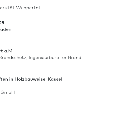
iver­sität Wuppertal
25
ba­den
rt a.M.
Brand­schutz, Ingenieurbüro für Brand­
ten in Holz­bauweise, Kassel
lt GmbH