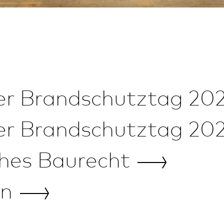
er Brand­schutztag
20
er Brand­schutztag
20
ches
Baurecht
en