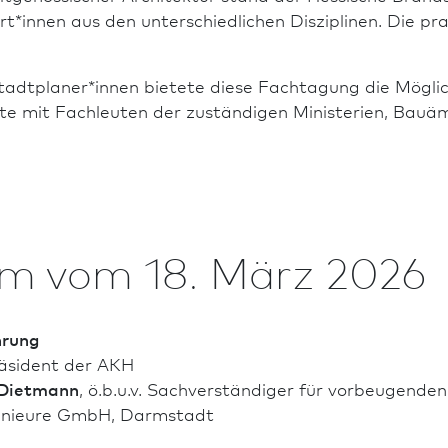
t*innen aus den unter­schiedlichen Disziplinen. Die p
tadt­planer*innen bietete diese Fachtagung die Möglic
te mit Fachleuten der zuständigen Ministerien, Bauä
m vom 18. März 2026
hrung
räsident der AKH
h Dietmann
, ö.b.u.v. Sachverständiger für vorbeugend
nieure GmbH, Darm­stadt