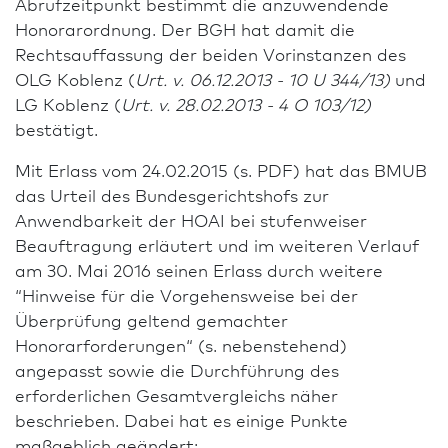
das Bauvorhaben erstellten Plänen und
Abrufzeitpunkt bestimmt die anzuwendende
Orientierungs­hilfe zum Abschluss eines Vertrages
Bauwesenversicherung, Baustrom, etc., in Abzug
Unterlagen für das vertragsgegenständliche
Honorarordnung. Der BGH hat damit die
über Planungsleistungen für Gebäude bzw.
zu bringen.
Bauvorhaben (und nur für dieses!)
Rechtsauffassung der beiden Vorinstanzen des
Innenräume oder Freianlagen bei uns anfordern.
Regelung zur Herausgabe von Planungs- und
Eine bestimmte Reihenfolge, in der diese Abzüge
OLG Koblenz (
Urt. v. 06.12.2013 -
10 U 344/13
)
und
Bauunterlagen an den Bauherren (Frist und in
vorzunehmen sind, ist gesetzlich nicht vorgesehen.
LG Koblenz (
Urt. v. 28.02.2013 -
4 O 103/12
)
welcher Form?)
Insbesondere existiert keine gesetzliche Regelung,
bestätigt.
Zu
den Orientierungs­hilfen
dass sich der Betrag, zu dem die Abzüge
Diese Auflistung bietet nur einen ersten, keinen
Mit Erlass vom 24.02.2015 (s. PDF) hat das BMUB
prozentual ins Verhältnis zu setzen sind, aus dem
abschließenden Überblick über die in einer
das Urteil des Bundesgerichtshofs zur
Wert der jeweils vorhergehenden Subtraktion
Aufhebungsvereinbarung zu regelnden
Anwendbarkeit der HOAI bei stufenweiser
errechnet. Bei der Ermittlung der Höhe der
Gegenstände.
Beauftragung erläutert und im weiteren Verlauf
gemäß der Umlageklauseln vorzunehmenden
am 30. Mai 2016 seinen Erlass durch weitere
Abzüge ist daher, soweit nichts Abweichendes
Die AKH kann nur zur grundsätzlichen Gestaltung
“Hinweise für die Vorgehensweise bei der
ausdrücklich vertraglich vereinbart wurde, bei
einer Aufhebungsvereinbarung beraten. Die
Überprüfung geltend gemachter
jeder umlagefähigen Position von der
konkrete Aufhebungsvereinbarung selbst sollte in
Honorarforderungen“ (s. nebenstehend)
ursprünglichen Schlussrechnungssumme
aller Regel unter Hinzuziehung eines einschlägig
angepasst sowie die Durch­führung des
auszugehen.
versierten Rechtsanwalts, vorzugsweise eines
erforderlichen Gesamtvergleichs näher
Fachanwalts für Bau-und Architektenrecht,
beschrieben. Dabei hat es einige Punkte
abgeschlossen werden. Im Hinblick auf die
maßgeblich geändert: