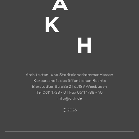
Architekten- und Stadt­planer­kammer Hessen
Körperschaft des öffentlichen Rechts
Bierstadter Straße 2 | 65189 Wies­ba­den
Tel 0611 1738 - 0 | Fax 0611 1738 - 40
info
@
akh.de
© 2026