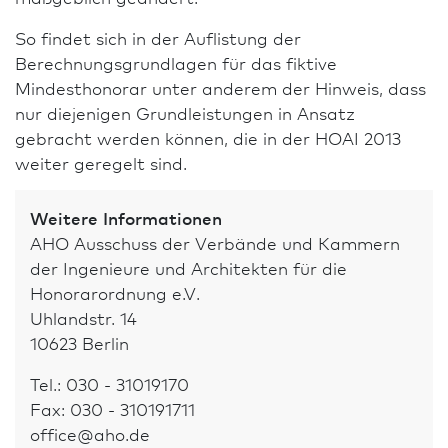
Abgrenzung der erbrachten und nicht erbrachten
Leistungen, mit ihren Folgen für die
So findet sich in der Auflistung der
Rechnungsstellung und damit
Berechnungsgrundlagen für das fiktive
zusammenhängenden, umsatzsteuerlichen
Mindesthonorar unter anderem der Hinweis, dass
Auswirkungen, empfiehlt sich zudem eine
nur diejenigen Grundleistungen in Ansatz
Rücksprache mit einem Steuerberater.
gebracht werden können, die in der HOAI 2013
weiter geregelt sind.
Auch sollte immer eine Abstimmung mit der
Berufs­haftpflicht­versicherung erfolgen.
Weitere In­for­ma­tio­nen
AHO Ausschuss der Ver­bände und Kammern
der Ingenieure und Architekten für die
Honorarordnung e.V.
Uhlandstr. 14
10623 Berlin
Tel.: 030 - 31019170
Fax: 030 - 310191711
office@aho.de