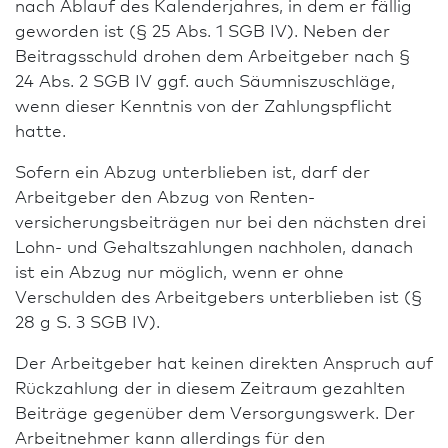
nach Ablauf des Kalenderjahres, in dem er fällig
will die DRV auf rückwirkende Forderungen
geworden ist (§ 25 Abs. 1 SGB IV). Neben der
wegen der verspäteten Befreiungsanträge
Beitragsschuld drohen dem Arbeitgeber nach §
verzichten.
24 Abs. 2 SGB IV ggf. auch Säumniszuschläge,
wenn dieser Kenntnis von der Zahlungspflicht
hatte.
Sofern ein Abzug unterblieben ist, darf der
Arbeitgeber den Abzug von Renten­
versicherungsbeiträgen nur bei den nächsten drei
Lohn- und Gehaltszahlungen nachholen, danach
ist ein Abzug nur möglich, wenn er ohne
Verschulden des Arbeitgebers unterblieben ist (§
28 g S. 3 SGB IV).
Der Arbeitgeber hat keinen direkten Anspruch auf
Rückzahlung der in diesem Zeitraum gezahlten
Beiträge gegenüber dem Versorgungswerk. Der
Arbeitnehmer kann allerdings für den