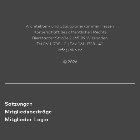
Architekten- und Stadt­planer­kammer Hessen
Körperschaft des öffentlichen Rechts
Bierstadter Straße 2 | 65189 Wies­ba­den
Tel 0611 1738 - 0 | Fax 0611 1738 - 40
info
@
akh.de
© 2026
Satzungen
Mitgliedsbeiträge
Mitglieder-Login