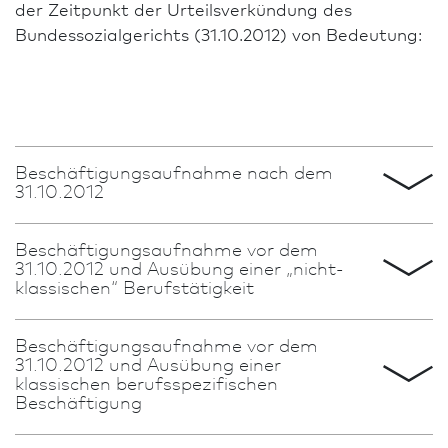
der Zeitpunkt der Urteilsverkündung des
Bundessozialgerichts (31.10.2012) von Be­deutung:
Beschäftigungsaufnahme nach dem
31.10.2012
Beschäftigungsaufnahme vor dem
31.10.2012 und Ausübung einer „nicht-
Für jede neu aufgenommene Beschäftigung nach
klassischen“ Berufstätigkeit
dem 31.10.2012 ist ein Befreiungsverfahren
durchzuführen. Entscheidend ist, ob nach diesem
Beschäftigungsaufnahme vor dem
Datum eine wesentliche Änderung des
31.10.2012 und Ausübung einer
Bei zurückliegenden Befreiungen mit
Tätigkeitsfeldes bei dem bisherigen Arbeitgeber
klassischen berufsspezifischen
nachfolgendem Arbeitgeberwechsel oder
(z. B. Änderung des Arbeitsvertrages) oder sogar
Beschäftigung
wesentlichen Änderungen der angestellten
ein Arbeitgeberwechsel stattgefunden hat. Dann
Tätigkeit vor dem 31.10.2012 ist zu empfehlen, aus
ist ein Befreiungs­antrag zu stellen.