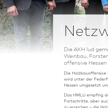
Netzw
Die AKH lud gem
Weinbau, Forsten
offensive Hessen 
Die Holz­bau­offensive
wird unter der Feder
Hessen umgesetzt und 
Das HMLU empfing das 
Fortschritte, aber au
zu erreichen – die Ho