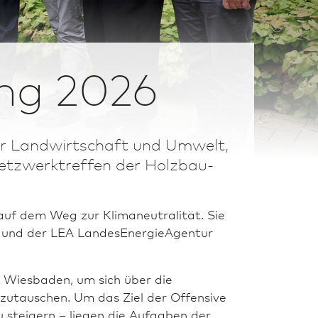
ng 2026
ür Landwirtschaft und Umwelt,
tzwerktreffen der Holz­bau­
n auf dem Weg zur Klimaneutralität. Sie
 und der LEA LandesEnergieAgentur
Wies­ba­den, um sich über die
uszutauschen. Um das Ziel der Offensive
 steigern – liegen die Aufgaben der