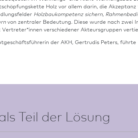
schöpfungskette Holz vor allem darin, die Akzeptanz f
ndlungsfelder
Holz­baukompetenz sichern, Rahmen­bed
ern
von zentraler Be­deutung. Diese wurde nach zwei I
 Vertreter*innen verschiedener Akteursgruppen verti
t­geschäfts­führerin der AKH, Gertrudis Peters, führte
als Teil der Lösung