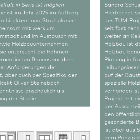
Baustoff ist und diesen qual
elfalt in Serie ist möglich
Sandra Schus
Planungskultur mitzugestal
die ist im Jahr 2025 im Auftrag
Hierbei hat s
chitekten- und Stadt­planer­
des TUM-Proj
Alexander Stute, Komm. Leiter Abteilung VI
grundlegende Entscheidungen
einsam mit werk.um
seit fast zeh
kri­te­ri­en, Materialauswahl
m­stadt und im Austausch mit
weiter an Rel
owie Holz­bauunternehmen
Besonders bedeutend für qual
Holz­bau ist 
Sie untersucht die Rahmen­
Holz­bau benö
die integrale Planung mit fr
ementierten Bauens vor dem
Planung in f
aller Akteure und eine materi
ter Anforderungen der
reibungslose
 aber auch der Spezifika der
auf der Baust
Konstruktion. Wir müssen u
itekt Oliver Steinebach
spezielle Ho
entwickeln - weg von lineare
enntnisse anschaulich als
vorhanden ist
g der Studie.
Projekt mit e
kooperativen Arbeitsweisen.
der Ausschre
den öffentlic
Konkret heißt dies für uns W
gesonderte Be
Pilotprojekte fördern und Z
ist aber aus 
dem Prinzip d