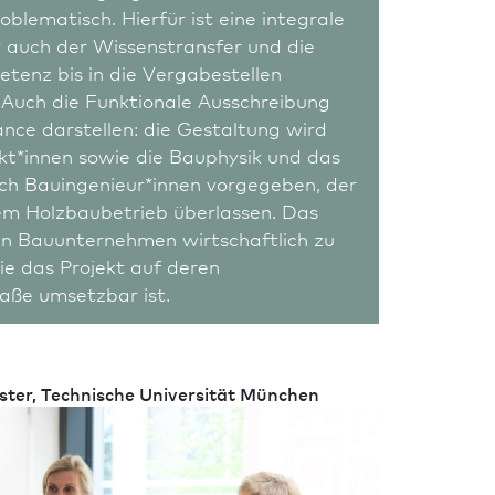
oblematisch. Hierfür ist eine integrale
 auch der Wissenstransfer und die
tenz bis in die Vergabestellen
 Auch die Funktionale Ausschreibung
nce darstellen: die Gestaltung wird
kt*innen sowie die Bauphysik und das
ch Bauingenieur*innen vorgegeben, der
em Holz­baubetrieb überlassen. Das
en Bauunternehmen wirtschaftlich zu
ie das Projekt auf deren
raße umsetzbar ist.
ter, Technische Univer­sität München