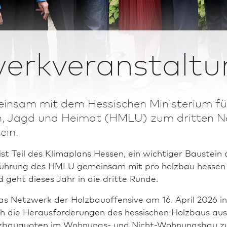
erkveranstaltu
einsam mit dem Hessischen Ministerium f
, Jagd und Heimat (HMLU) zum dritten Ne
ein.
 ist Teil des Klimaplans Hessen, ein wichtiger Bau­stei
führung des HMLU gemeinsam mit pro holzbau hessen
geht dieses Jahr in die dritte Runde.
Netzwerk der Holz­bau­offensive am 16. April 2026 in 
ch die Heraus­forderungen des hes­si­schen Holz­baus a
lz­bauquoten im Wohnungs- und Nicht-Wohnungs­bau zu