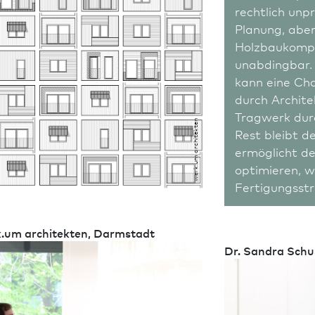
rechtlich unpr
Holger Zimmer, Vizepräsident AKH
Planung, aber
Holz­baukompe
unabdingbar.
kann eine Cha
durch Archite
Tragwerk dur
werk.um architekten
Rest bleibt d
ermöglicht d
optimieren, w
Fertigungsst
k.um architekten, Darm­stadt
Dr. Sandra Schus