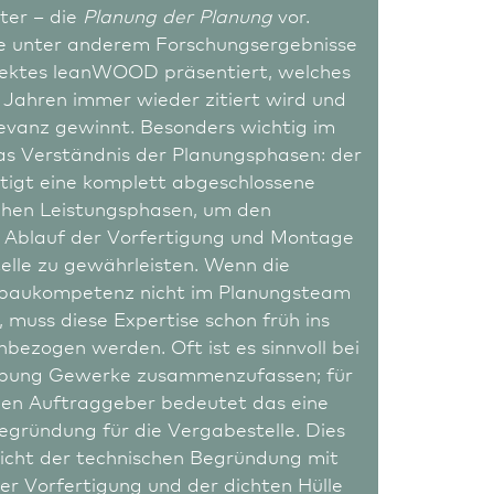
ifiziert einsetzen können.
ter – die
Planung der Planung
vor.
ten und früh
ie unter anderem Forschungsergebnisse
ektes leanWOOD präsentiert, welches
 Forsten, Jagd und Naturschutz
 über Nach­hal­tig­keits­
n Jahren immer wieder zitiert wird und
 und Bauweise zu treffen.
evanz gewinnt. Besonders wichtig im
itätvollen Holz­bau ist
das Verständnis der Planungsphasen: der
tigt eine komplett abgeschlossene
ühzeitiger Beteiligung
rühen Leistungsphasen, um den
alge­rech­te
n Ablauf der Vorfertigung und Montage
elle zu gewährleisten. Wenn die
nsere Prozesse weiter­
lz­baukompetenz nicht im Planungsteam
n Abläufen, hin zu
, muss diese Expertise schon früh ins
inbezogen werden. Oft ist es sinnvoll bei
ibung Gewerke zusammenzufassen; für
hen Auftraggeber bedeutet das eine
issen zu verbreiten,
gründung für die Vergabestelle. Dies
usammen­arbeit stärken.
Sicht der technischen Begründung mit
er Vorfertigung und der dichten Hülle