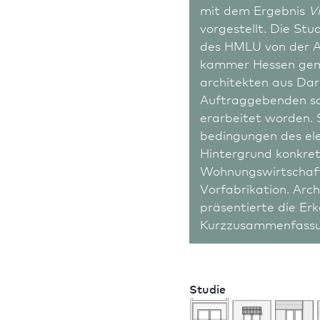
mit dem Ergebnis
Vi
vorgestellt. Die Stu
des HMLU von der Ar
kammer Hessen gem
architekten aus Dar
Auftraggebenden s
erarbeitet worden. 
bedingungen des el
Hintergrund konkre
Wohnungswirtschaft,
Vorfabrikation. Arch
präsentierte die Erk
Kurzzusammenfassun
Studie