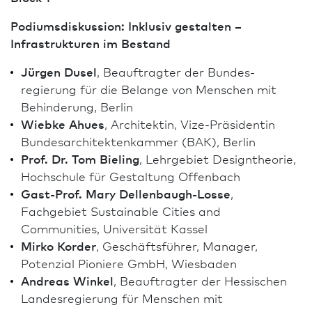
Podiumsdiskussion: Inklusiv gestalten –
Infrastrukturen im Bestand
Jürgen Dusel
, Beauftragter der Bundes­
regierung für die Belange von Menschen mit
Behinderung, Berlin
Wiebke Ahues
, Architekt­in, Vize-Präsidentin
Bundes­architekten­kammer (BAK), Berlin
Prof. Dr. Tom Bieling
, Lehrgebiet Designtheorie,
Hochschule für Gestaltung Offenbach
Gast-Prof. Mary Dellenbaugh-Losse
,
Fachgebiet Sustainable Cities and
Communities, Univer­sität Kassel
Mirko Korder
, Geschäfts­führer, Manager,
Potenzial Pioniere GmbH, Wies­ba­den
Andreas Winkel
, Beauftragter der Hessischen
Landes­regierung für Menschen mit