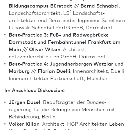
Bildungs­campus Bürstadt
///
Bernd Schnabel
,
2
Landschafts­architekt, LS
Landschafts­
architekten und Beratender Ingenieur Schelhorn
Lukowski Schnabel PartG mbB, Darm­stadt
Best-Practice 3: Fuß- und Radwegbrücke
Darm­stadt und Fernbahntunnel Frank­furt am
Main
///
Oliver Witan
, Architekt,
netzwerkarchitekten GmbH, Darm­stadt
Best-Practice 4: Jugendherbergen Wetzlar und
Marburg
///
Florian Duelli
,
Innen­architekt, Duelli
Innen­architektur Partnerschaft, München
Im Anschluss Diskussion:
Jürgen Dusel
, Beauftragter der Bundes­
regierung für die Belange von Menschen mit
Behinderung, Berlin
Volker Kilian
, Architekt, HGP Architekten Leben