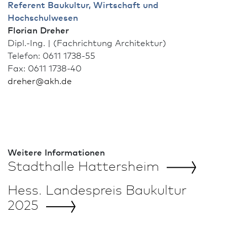
Referent Bau­kultur, Wirtschaft und
Hochschulwesen
Florian Dreher
Dipl.-Ing. | (Fach­richtung Archi­tektur)
Telefon: 0611 1738-55
Fax: 0611 1738-40
dreher
@
akh.de
Weitere In­for­ma­tio­nen
Stadthalle
Hattersheim
Hess. Landes­preis Bau­kultur
2025