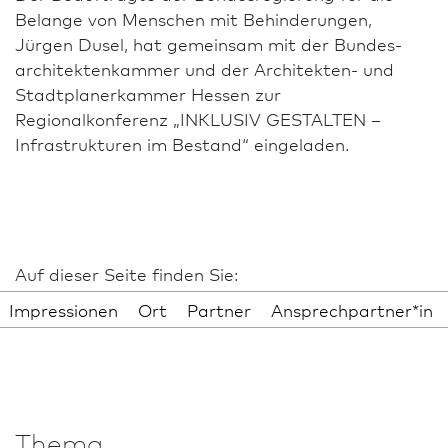
Belange von Menschen mit Be­hin­der­ungen,
Jürgen Dusel, hat gemeinsam mit der Bundes­
architekten­kammer und der Architekten- und
Stadt­planer­kammer Hessen zur
Regionalkonferenz „INKLUSIV GESTALTEN –
Infrastrukturen im Bestand“ eingeladen.
Auf dieser Seite finden Sie:
Impressionen
Ort
Partner
Ansprech­partner*in
Thema