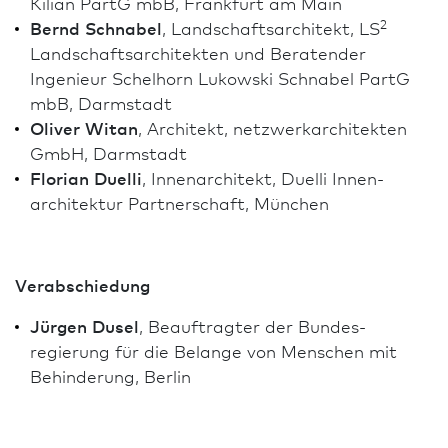
Kilian PartG mbB, Frank­furt am Main
2
Bernd Schnabel
, Landschafts­architekt, LS
Landschafts­architekten und Beratender
Ingenieur Schelhorn Lukowski Schnabel PartG
mbB, Darm­stadt
Oliver Witan
, Architekt, netzwerkarchitekten
GmbH, Darm­stadt
Florian Duelli
,
Innen­architekt, Duelli Innen­
architektur Partnerschaft, München
Verabschiedung
Jürgen Dusel
, Beauftragter der Bundes­
regierung für die Belange von Menschen mit
Behinderung, Berlin