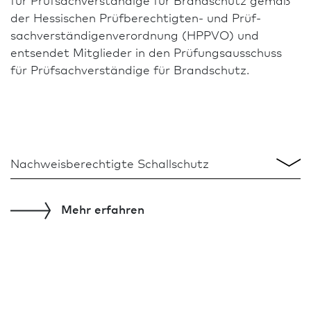
der Hessischen Prüfberechtigten- und Prüf­
sachverständigen­verordnung (HPPVO) und
entsendet Mitglieder in den Prüfungs­ausschuss
für Prüf­sach­verständige für Brand­schutz.
Nachweis­berechtigte Schallschutz
Nachweis­berechtigte Schallschutz
Mehr
erfahren
D
v
Nachweis­berechtigte Stand­sicherheit
H
Nachweis­berechtigte vorbeugender Brand­schutz
s
Prüfungs­ausschuss Prüf­sach­verständige Brand­
schutz