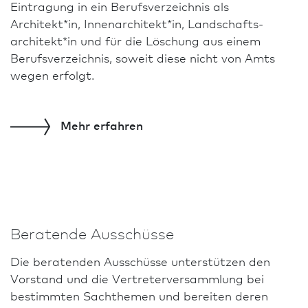
Eintragung in ein Berufsverzeichnis als
E
v
f
Eintragungs­ausschuss für Stadt­planer
Digitalisierung, Rahmen­bedingungen der
Architekt*in, Innen­architekt*in, Landschafts­
p
u
I
Berufsausübung oder der Struktur und
Ehren­ausschuss
architekt*in und für die Löschung aus einem
n
1
B
Organisation der Kammer. In Text und Bild wird
Berufsverzeichnis, soweit diese nicht von Amts
(
u
der Wandel innerhalb der Themen dargestellt
Schlichtungs­ausschuss
wegen erfolgt.
sowie die Kontinuität an berufspo­li­ti­schem
Engagement.
Mehr
erfahren
Die
Veröffentlichung steht zum kostenfreien
Download zur Verfügung.
Printexemplare können für jeweils 20 Euro (inkl.
Porto- und Versandkosten) bei der AKH bestellt
werden.
Beratende Ausschüsse
Die beratenden Ausschüsse unterstützen den
Vorstand und die Vertreter­versammlung bei
bestimmten Sachthemen und bereiten deren