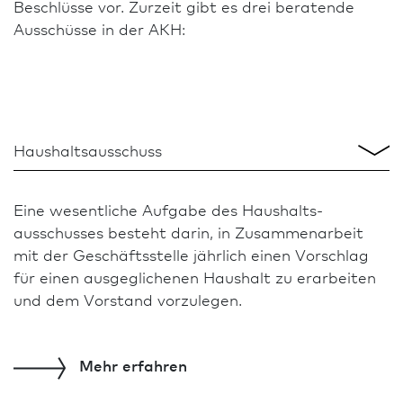
Beschlüsse vor. Zurzeit gibt es drei beratende
Ausschüsse in der AKH:
Haushalts­ausschuss
Haushalts­ausschuss
Eine wesentliche Aufgabe des Haushalts­
Z
D
ausschusses besteht darin, in Zusammen­arbeit
W
d
Landeswettbewerbs- und Vergabe­ausschuss
mit der Geschäfts­stelle jährlich einen Vorschlag
d
F
Ausschuss für Aus-, Fort- und Weiter­bildung
für einen aus­geglichenen Haushalt zu erarbeiten
d
B
und dem Vorstand vorzulegen.
W
Mehr
erfahren