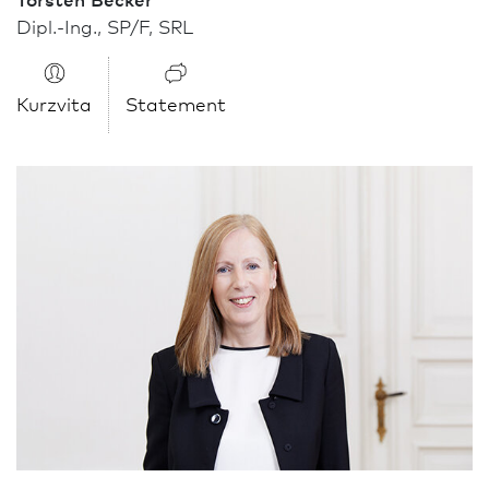
(R)
im Ruhestand
Dipl.-Ing., SP/F, SRL
Kurzvita
Statement