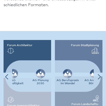
schiedlichen Formaten.
Forum
Archi­tektur
Forum
Stadt­planung
AG
AG Planung
AG Berufs­praxis
AG Architekt /
Nachhaltigkeit
2030
im Wandel
Büro 4.0
Forum
Land­schafts­
Forum
Innen­architektur