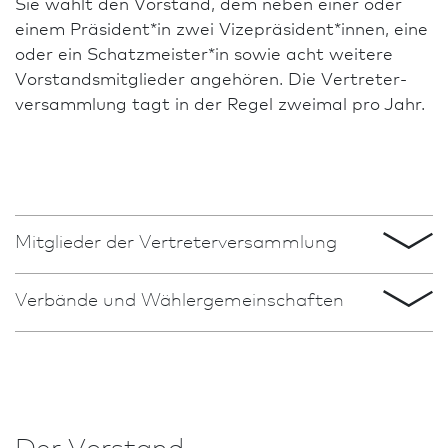
Sie wählt den Vorstand, dem neben einer oder
einem Präsident*in zwei Vizepräsident*innen, eine
oder ein Schatzmeister*in sowie acht weitere
Vorstands­mitglieder angehören. Die Vertreter­
versammlung tagt in der Regel zweimal pro Jahr.
Mitglieder der Vertreter­versammlung
Ver­bände und Wählergemeinschaften
Mitglieder der Vertreter­versammlung
(Stand: 09.06.2026)
Althaus, Christopher, A/F BDA, Marburg
Bangert, Bernhard, A/F BDA, Hochheim
Der Vorstand