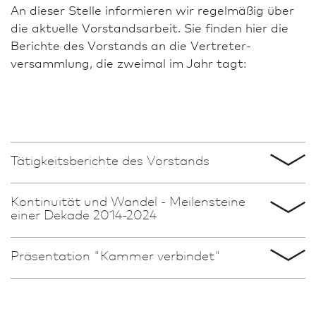
An dieser Stelle informieren wir regelmäßig über
die aktuelle Vorstandsarbeit. Sie finden hier die
Berichte des Vorstands an die Vertreter­
versammlung, die zweimal im Jahr tagt:
Tätigkeitsberichte des Vorstands
Kontinuität und Wandel - Meilensteine
einer Dekade 2014-2024
2025 Jahresbericht des Vorstands
Präsentation "Kammer verbindet"
2024 veröffentlichte die AKH eine Publikation zu
2024 Jahresbericht des Vorstands
den Amtszeiten von AKH-Präsidentin Brigitte Holz
in den Jahren 2014 bis 2024. Es waren zehn Jahre
Einen Überblick über das weitgespannte