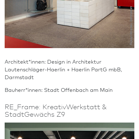
Fabian Stransky, Darm­stadt
Architekt*innen: Design in Archi­tektur
Lautenschläger-Haerlin + Haerlin PartG mbB,
Darm­stadt
Bauherr*innen: Stadt Offenbach am Main
RE_Frame: KreativWerkstatt &
StadtGewächs Z9