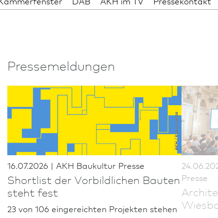
Kammer­fenster
DAB
AKH im TV
Pressekontakt
Presse­meldungen
AKH / Kraus Lazos
16.07.2026
|
AKH Bau­kultur Presse
24.06.20
Presse
Shortlist der Vor­bild­lichen Bauten
Archi­t
steht fest
Wies­b
23 von 106 eingereichten Projekten stehen