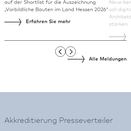
auf der Shortlist für die Aus­zeich­nung
Neue ber
„Vor­bild­liche Bauten im Land Hessen 2026“
soll dig
Architek
Erfahren Sie mehr
stärken.
Alle Meldungen
Akkreditierung Presseverteiler