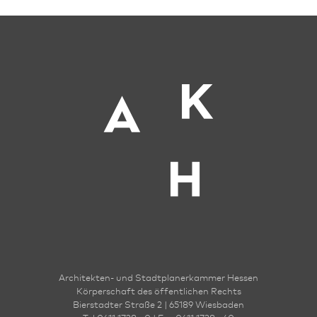
Architekten- und Stadt­planer­kammer Hessen
Körperschaft des öffentlichen Rechts
Bierstadter Straße 2 | 65189 Wies­ba­den