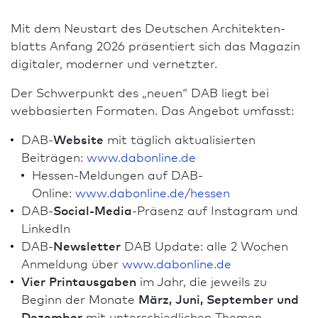
Mit dem Neustart des Deutschen Architekten­
blatts Anfang 2026 präsentiert sich das Magazin
digitaler, moderner und vernetzter.
Der Schwer­punkt des „neuen“ DAB liegt bei
webbasierten Formaten. Das An­ge­bot umfasst:
DAB-
Website
mit täglich aktualisierten
Beiträgen:
www.dabonline.de
Hessen-Meldungen auf DAB-
Online:
www.dabonline.de/hessen
DAB-
Social-Media
-Präsenz auf Instagram und
LinkedIn
DAB-
Newsletter
DAB Update: alle 2 Wochen
Anmeldung über
www.dabonline.de
Vier Printausgaben
im Jahr, die jeweils zu
Beginn der Monate
März, Juni, September und
Dezember
mit unter­schiedlichen Themen­