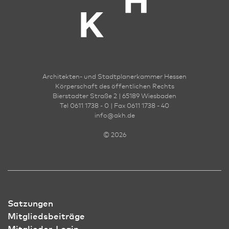
Architekten- und Stadt­planer­kammer Hessen
Körperschaft des öffentlichen Rechts
Bierstadter Straße 2 | 65189 Wies­ba­den
Tel 0611 1738 - 0 | Fax 0611 1738 - 40
info
@
akh.de
© 2026
Satzungen
Mitgliedsbeiträge
Mitglieder-Login