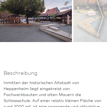
El
k
e
M
e
n
e
ri
c
h,
Ri
e
hl
B
a
u
e
r
m
a
n
n
+
P
a
r
t
n
e
Nikolai Benner
Beschreibung
Inmitten der historischen Altstadt von
Heppenheim liegt eingekreist von
Fachwerkbauten und alten Mauern die
Schlossschule. Auf einer relativ kleinen Fläche von
rund 1000 m², ist eine spannende und attraktive