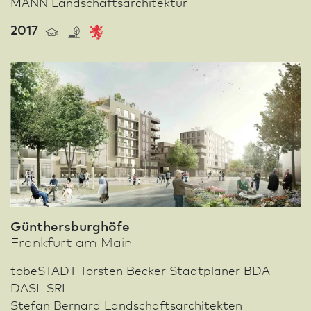
MANN Landschafts­architektur
2017
Günthersburghöfe
Frank­furt am Main
tobeSTADT Torsten Becker Stadt­planer BDA
DASL SRL
Stefan Bernard Landschafts­architekten