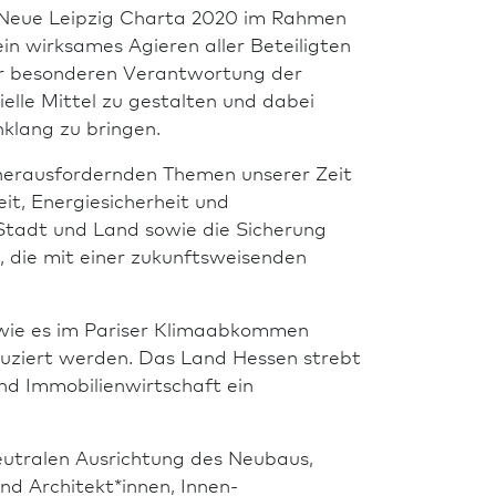
die Neue Leipzig Charta 2020 im Rahmen
n wirksames Agieren aller Beteiligten
er besonderen Ver­ant­wor­tung der
elle Mittel zu gestalten und dabei
­klang zu bringen.
herausfordernden Themen unserer Zeit
eit, Energiesicherheit und
 Stadt und Land sowie die Sicherung
 die mit einer zukunftsweisenden
 wie es im Pariser Klimaabkommen
duziert werden. Das Land Hessen strebt
d Immobilien­wirtschaft ein
tralen Ausrichtung des Neu­baus,
nd Architekt*innen, Innen­