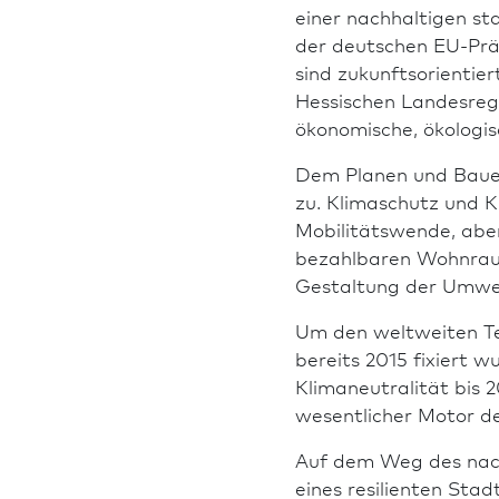
einer nach­haltigen s
der deutschen EU-Präs
sind zukunfts­orientie
Hessischen Landes­reg
ökonomische, ökologisc
Dem Planen und Bauen
zu. Klima­schutz und K
Mobilitätswende, aber
bezahl­baren Wohnrau
Gestaltung der Umwel
Um den weltweiten Te
bereits 2015 fixiert 
Klimaneutralität bis 
wesentlicher Motor de
Auf dem Weg des nach
eines resilienten Sta