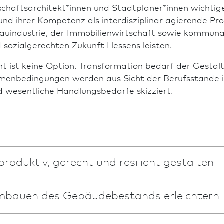
schafts­architekt*innen und Stadt­planer*innen wichtig
und ihrer Kompetenz als interdisziplinär agierende P
uindustrie, der Immobilien­wirtschaft sowie kommunal
 sozialge­rech­ten Zukunft Hessens leisten.
t ist keine Option. Trans­formation bedarf der Gestal
en­bedingungen werden aus Sicht der Berufsstände i
wesentliche Handlungsbedarfe skizziert.
produktiv, gerecht und resilient gestalten
mbauen des Gebäude­bestands erleichtern