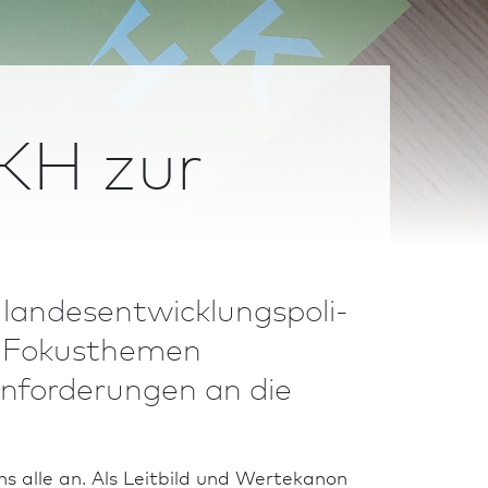
KH zur
des­ent­wicklungs­po­li­
te Fokusthemen
Anforderungen an die
s alle an. Als Leitbild und Wertekanon