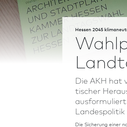
Hessen 2045 klimaneutr
Wahlp
Landt
Die AKH hat v
ti­scher Hera
ausformuliert
Landes­politik
Die Sicherung einer n