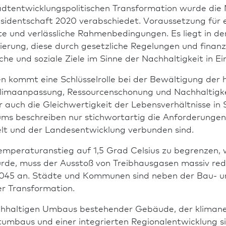
tadtentwicklungspo­li­ti­schen Trans­formation wurde 
identschaft 2020 verabschiedet. Voraussetzung für ei
rte und verlässliche Rahmen­bedingungen. Es liegt in d
ierung, diese durch gesetzliche Regelungen und finanzi
he und soziale Ziele im Sinne der Nachhaltigkeit in Ein
 kommt eine Schlüsselrolle bei der Bewältigung der 
lima­an­passung, Res­sour­cen­schonung und Nachhaltigk
 auch die Gleichwertigkeit der Lebensverhältnisse in
ms beschreiben nur stichwortartig die Anforderungen,
t und der Landes­ent­wicklung verbunden sind.
mperaturanstieg auf 1,5 Grad Celsius zu begrenzen,
wurde, muss der Ausstoß von Treibhausgasen massiv re
2045 an. Städte und Kommunen sind neben der Bau- un
r Trans­formation.
­haltigen Umbaus bestehender Gebäude, der klimaneu
dtumbaus und einer integrierten Regionalentwicklung si