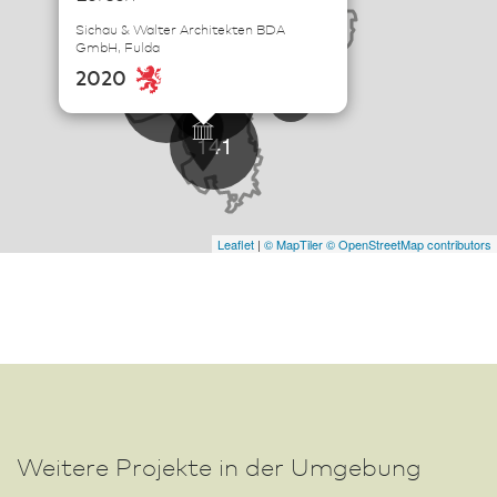
57
Sichau & Walter Architekten BDA
22
GmbH, Fulda
2020
497
101
3
141
Leaflet
|
© MapTiler
© OpenStreetMap contributors
Weitere Projekte in der Umgebung