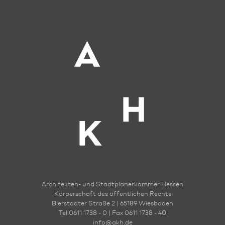
Architekten- und Stadt­planer­kammer Hessen
Körperschaft des öffentlichen Rechts
Bierstadter Straße 2 | 65189 Wies­ba­den
Tel 0611 1738 - 0 | Fax 0611 1738 - 40
info
@
akh.de