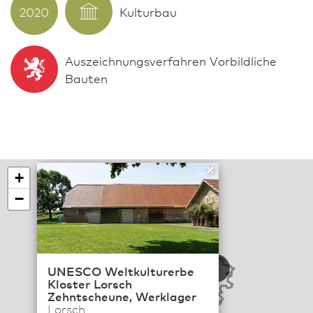
2020
Kulturbau
Aus­zeich­nungs­verfahren Vor­bild­liche
Bauten
×
+
−
114
6
UNESCO Weltkulturerbe
Kloster Lorsch
Zehntscheune, Werklager
19
Lorsch