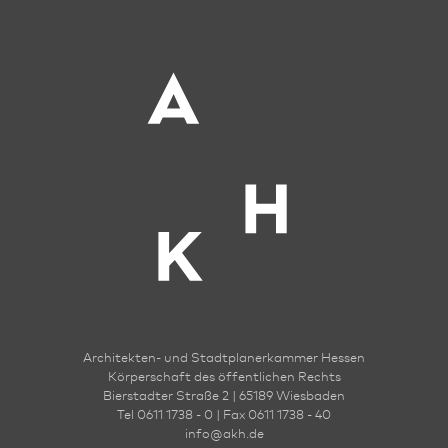
Architekten- und Stadt­planer­kammer Hessen
Körperschaft des öffentlichen Rechts
Bierstadter Straße 2 | 65189 Wies­ba­den
Tel 0611 1738 - 0 | Fax 0611 1738 - 40
info
@
akh.de