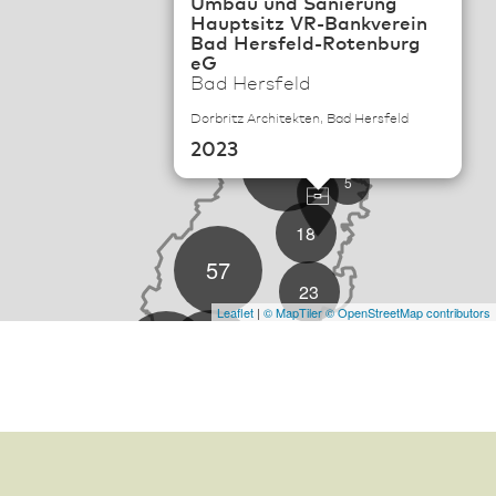
Umbau und Sanierung
Hauptsitz VR-Bankverein
Bad Hersfeld-Rotenburg
eG
Bad Hersfeld
Dorbritz Architekten, Bad Hersfeld
2023
114
5
18
57
23
Leaflet
|
© MapTiler
© OpenStreetMap contributors
497
101
3
142