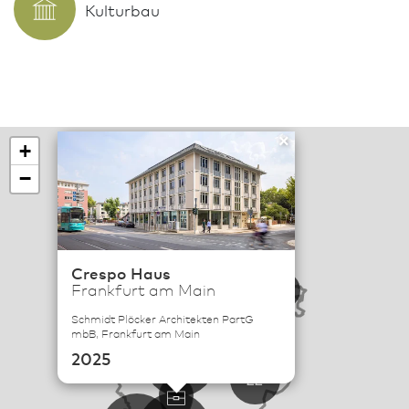
Kulturbau
×
+
−
114
Crespo Haus
Frankfurt am Main
6
Schmidt Plöcker Architekten PartG
19
mbB, Frankfurt am Main
57
2025
22