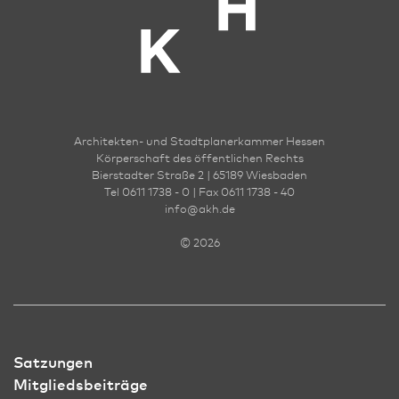
Architekten- und Stadt­planer­kammer Hessen
Körperschaft des öffentlichen Rechts
Bierstadter Straße 2 | 65189 Wies­ba­den
Tel 0611 1738 - 0 | Fax 0611 1738 - 40
info
@
akh.de
© 2026
Satzungen
Mitgliedsbeiträge