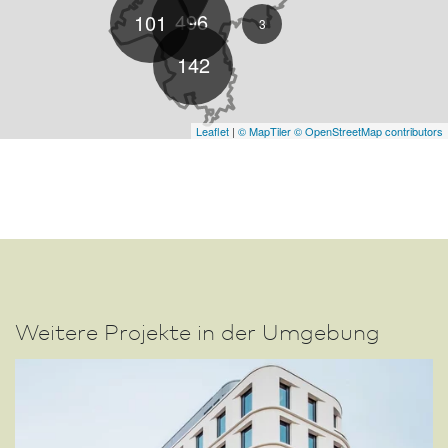
496
101
3
142
Leaflet
|
© MapTiler
© OpenStreetMap contributors
Weitere Projekte in der Umgebung