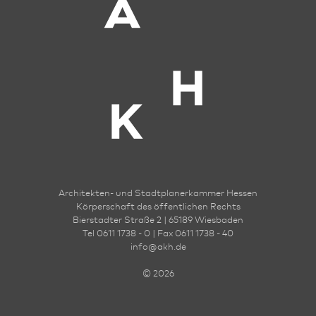
Architekten- und Stadt­planer­kammer Hessen
Körperschaft des öffentlichen Rechts
Bierstadter Straße 2 | 65189 Wies­ba­den
Tel 0611 1738 - 0 | Fax 0611 1738 - 40
info
@
akh.de
© 2026