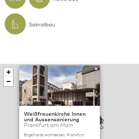
Sakralbau
×
+
−
Weißfrauenkirche Innen
114
und Aussensanierung
6
Frankfurt am Main
19
Engelhardt Architekten, Frankfurt