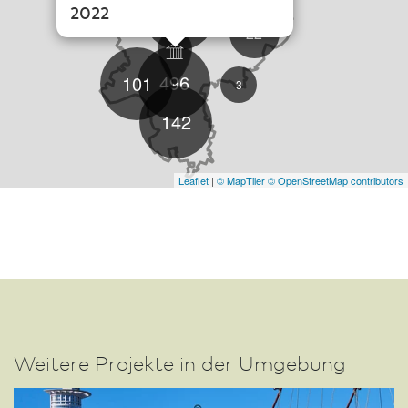
57
2022
22
496
101
3
142
Leaflet
|
© MapTiler
© OpenStreetMap contributors
Weitere Projekte in der Umgebung