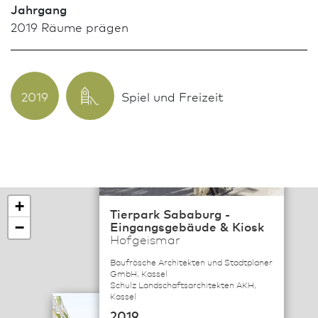
Jahrgang
2019 Räume prägen
2019
Spiel und Freizeit
×
+
Tierpark Sababurg -
Eingangsgebäude & Kiosk
−
Hofgeismar
Baufrösche Architekten und Stadtplaner
GmbH, Kassel
Schulz Landschaftsarchitekten AKH,
Kassel
×
2019