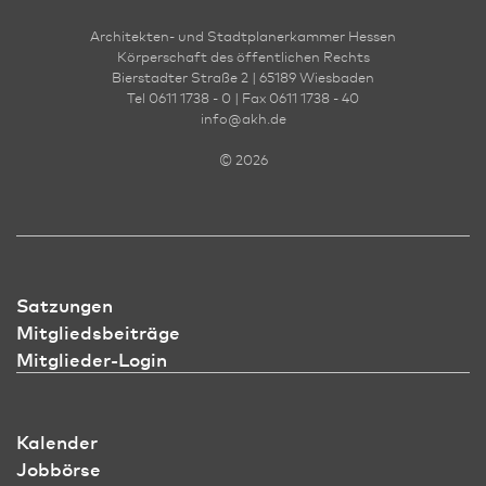
Architekten- und Stadt­planer­kammer Hessen
Körperschaft des öffentlichen Rechts
Bierstadter Straße 2 | 65189 Wies­ba­den
Tel 0611 1738 - 0 | Fax 0611 1738 - 40
info
@
akh.de
© 2026
Satzungen
Mitgliedsbeiträge
Mitglieder-Login
Kalender
Jobbörse