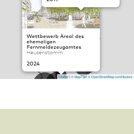
113
Wettbewerb Areal des
6
ehemaligen
Fernmeldezeugamtes
Heusenstamm
19
57
2024
22
Leaflet
|
© MapTiler
© OpenStreetMap contributors
496
101
3
142