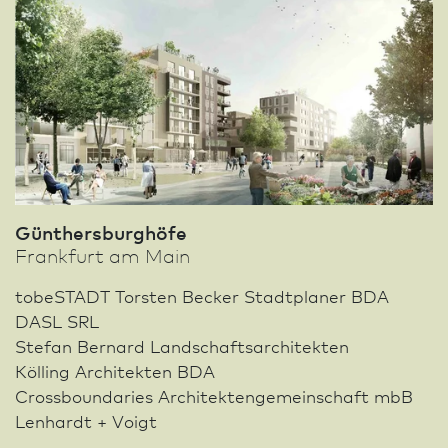
Günthersburghöfe
Frank­furt am Main
tobeSTADT Torsten Becker Stadt­planer BDA
DASL SRL
Stefan Bernard Landschafts­architekten
Kölling Architekten BDA
Crossboundaries Architektengemeinschaft mbB
Lenhardt + Voigt