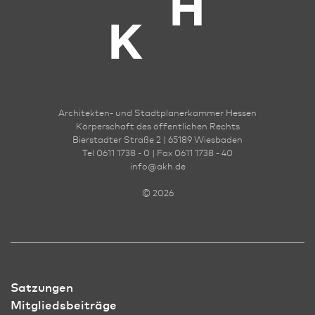
Architekten- und Stadt­planer­kammer Hessen
Körperschaft des öffentlichen Rechts
Bierstadter Straße 2 | 65189 Wies­ba­den
Tel 0611 1738 - 0 | Fax 0611 1738 - 40
info
@
akh.de
© 2026
Satzungen
Mitgliedsbeiträge