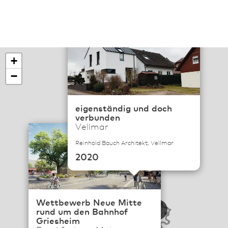
×
+
−
eigenständig und doch
verbunden
Vellmar
×
Reinhold Bauch Architekt, Vellmar
2020
113
Wettbewerb Neue Mitte
rund um den Bahnhof
6
Griesheim