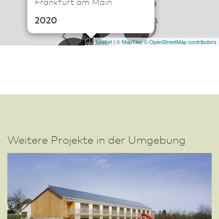
Frankfurt am Main
19
57
2020
22
Leaflet
|
© MapTiler
© OpenStreetMap contributors
496
101
3
142
Weitere Projekte in der Umgebung