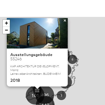
×
+
−
Ausstellungsgebäude
114
55246
6
KAP ARCHITEKTUR DEVELOPMENT,
19
Mainz
LeineweberArchitekten, BUDENHEIM
57
2018
22
496
101
3
142