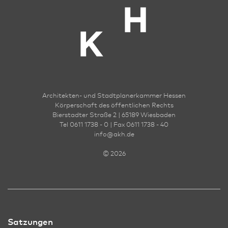
Architekten- und Stadt­planer­kammer Hessen
Körperschaft des öffentlichen Rechts
Bierstadter Straße 2 | 65189 Wies­ba­den
Tel 0611 1738 - 0 | Fax 0611 1738 - 40
info
@
akh.de
© 2026
Satzungen