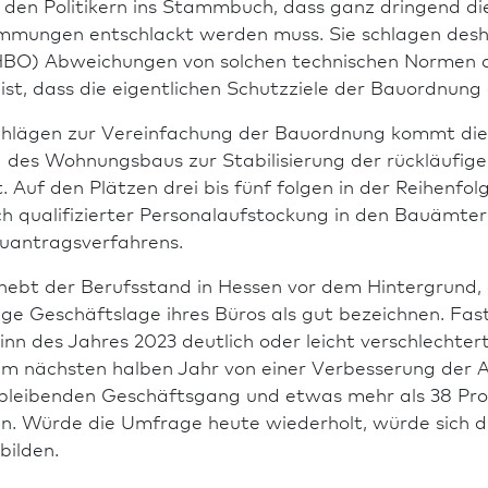
n den Politikern ins Stammbuch, dass ganz dringend 
mmungen entschlackt werden muss. Sie schlagen deshal
BO) Abweichungen von solchen technischen Normen d
r ist, dass die eigentlichen Schutzziele der Bau­ordnu
chlägen zur Vereinfachung der Bau­ordnung kommt di
 des Wohnungs­baus zur Stabilisierung der rückläufige
. Auf den Plätzen drei bis fünf folgen in der Reihenfo
h qualifizierter Personalaufstockung in den Bauämte
auantragsverfahrens.
ebt der Berufs­stand in Hessen vor dem Hintergrund, 
ige Geschäftslage ihres Büros als gut bezeichnen. Fast
inn des Jahres 2023 deutlich oder leicht verschlechte
m nächsten halben Jahr von einer Ver­besse­rung der 
bleibenden Geschäftsgang und etwas mehr als 38 Proz
in. Würde die Umfrage heute wiederholt, würde sich 
bilden.