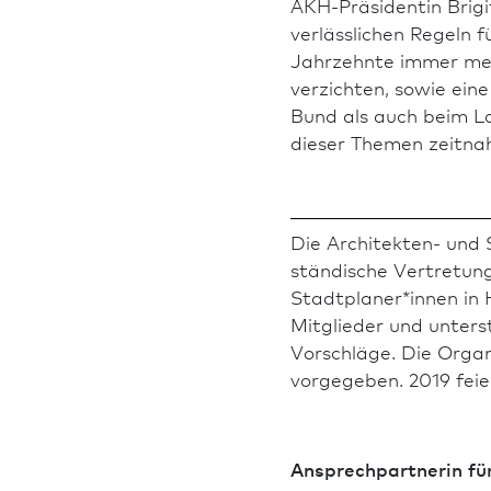
AKH-Präsidentin Brigit
verlässlichen Regeln 
Jahrzehnte immer mehr
verzichten, sowie ei
Bund als auch beim La
dieser Themen zeitnah
Die Architekten- und 
ständische Vertretung
Stadt­planer*innen in 
Mitglieder und unter
Vorschläge. Die Organ
vorgegeben. 2019 feie
Ansprech­partnerin fü