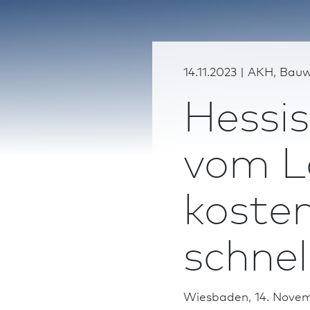
14.11.2023 | AKH, Bauw
Hessis
vom L
koste
schnel
Wies­ba­den, 14. Nove