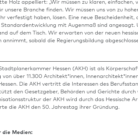
te Holz appelliert: „Wir müssen zu klaren, einfachen, 
für unsere Branche finden. Wir müssen uns von zu hohe
 verfestigt haben, lösen. Eine neue Bescheidenheit, 
ne Standardentwicklung mit Augenmaß sind angesagt. 
nd auf dem Tisch. Wir erwarten von der neuen hes­si­sc
 annimmt, sobald die Regierungsbildung abgeschlossen
Stadt­planer­kammer Hessen (AKH) ist als Körperschaft
 von über 11.300 Architekt*innen, Innen­architekt*inne
Hessen. Die AKH vertritt die Interessen des Berufs­stand
­stützt den Gesetzgeber, Behörden und Gerichte durc
isationsstruktur der AKH wird durch das Hessische Ar
rte die AKH den 50. Jahrestag ihrer Gründung.
r die Medien: