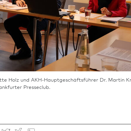
tte Holz und AKH-Haupt­geschäfts­führer Dr. Martin 
k­furter Presseclub.