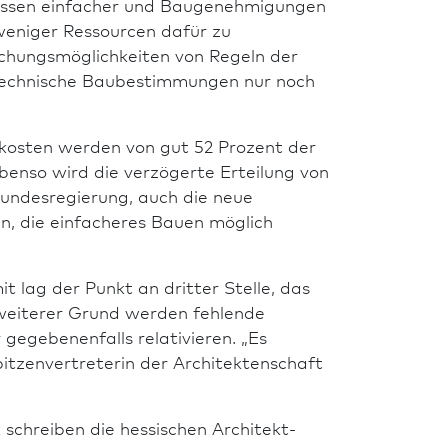
üssen einfacher und Bau­genehmigungen
eniger Res­sour­cen dafür zu
ichungsmöglichkeiten von Regeln der
n Technische Bau­bestimmungen nur noch
ukosten werden von gut 52 Prozent der
Ebenso wird die verzögerte Erteilung von
ndes­regierung, auch die neue
n, die einfacheres Bauen möglich
 lag der Punkt an dritter Stelle, das
 weiterer Grund werden fehlende
egebenenfalls relativieren. „Es
pitzenvertreterin der Architektenschaft
chreiben die hes­si­schen Architekt­