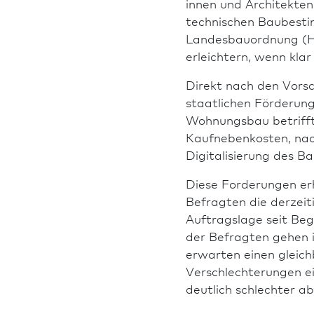
innen und Architekte
technischen Bau­besti
Landesbauordnung (H
erleichtern, wenn kla
Direkt nach den Vors
staatlichen Förderung
Wohnungs­bau betrifft
Kaufnebenkosten, nac
Digitalisierung des B
Diese Forderungen erh
Befragten die derzeit
Auftragslage seit Beg
der Befragten gehen i
erwarten einen gleich
Verschlechterungen e
deutlich schlechter ab