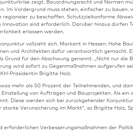
junkturkrise zeigt, Bau­ordnungs­recht und Normen m
den. Im Vordergrund muss stehen, einfacher zu bauen, w
 regio­naler zu beschaf­fen. Schutzzielkonforme Abwe
 In­no­vation sind erforderlich. Darüber hinaus dürfe
rlichkeit erlassen werden.
onjunktur vollzieht sich. Markant in Hessen: Hohe Ba
t­innen und Architekten dafür verantwortlich gemacht. 
s Grund für den Abschwung genannt. „Nicht nur die Bu
ierung wird sofort zu Gegenmaßnahmen aufgerufen sei
H-Präsidentin Brigitte Holz.
was mehr als 50 Prozent der Teilnehmenden, und damit
 Einstellung von Aufträgen und Bauprojekten. Als ein
t. Diese werden sich bei zurückgehender Konjunktur g
r starke Verunsicherung im Markt“, so Brigitte Holz, S
 erforderlichen Ver­besse­rungsmaßnahmen der Politik s