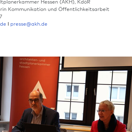
dt­planer­kammer Hessen (AKH), KdöR
rin Kommunikation und Öffentlichkeits­arbeit
7
.de
ǀ
presse
@
akh.de