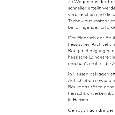
zu Wegen aus der Kon
schneller erteilt wer
verbrauchen und diese
Technik zugunsten von
bei dringender Erforde
Der Einbruch der Bauk
hes­si­schen Architek
Bau­genehmigungen al
hessische Landes­reg
machen“, mahnt die AK
In Hessen beklagen et
Aufschieben sowie die
Baukapazitäten genann
herrscht unver­kenn­ba
in Hessen.
Gefragt nach dringend