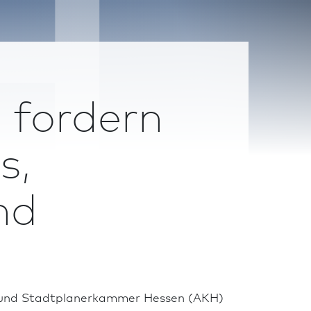
 fordern
s,
nd
- und Stadt­planer­kammer Hessen (AKH)