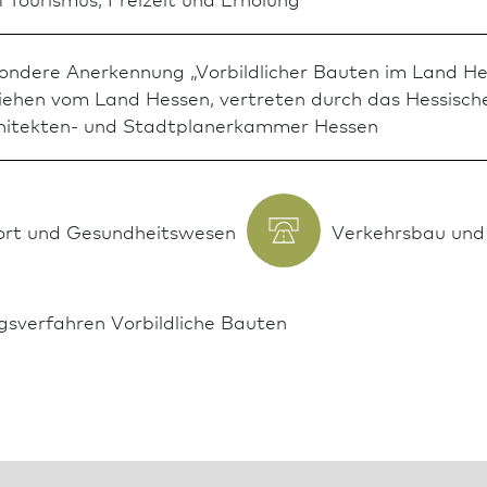
ondere Anerkennung „Vor­bild­licher Bauten im Land He
liehen vom Land Hessen, vertreten durch das Hessisch
hitekten- und Stadt­planer­kammer Hessen
ort und Gesundheitswesen
Verkehrsbau und 
gs­verfahren Vor­bild­liche Bauten