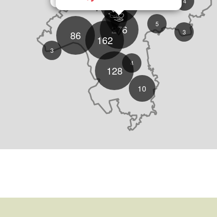
43
4
5
276
3
86
162
3
4
128
10