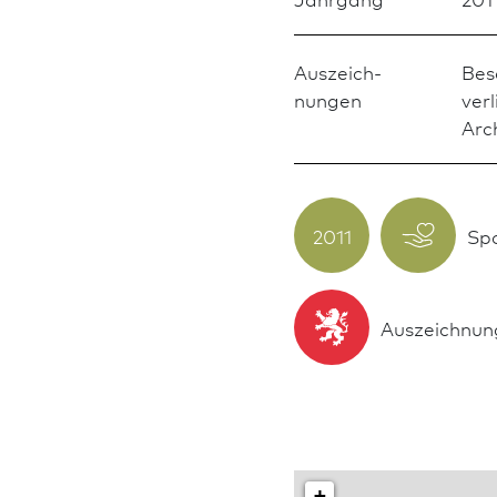
Aus­zeich­
Bes
nungen
ver
Arc
2011
Sp
Aus­zeich­nun
+