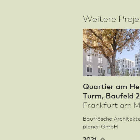
Weitere Proj
Quar­tier am H
Turm, Baufeld 2
Frank­furt am M
Baufrösche Architekt
planer GmbH
2021