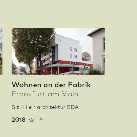
Wohnen an der Fabrik
Frank­furt am Main
S t i l l e r architektur BDA
2018