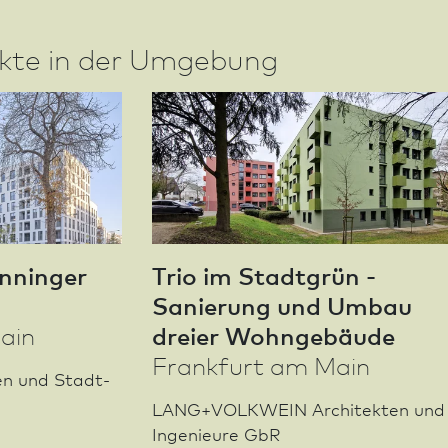
ekte in der Umgebung
enninger
Trio im Stadt­grün -
Sanierung und Umbau
dreier Wohngebäude
ain
Frank­furt am Main
en und Stadt­
LANG+VOLKWEIN Architekten und
Ingenieure GbR