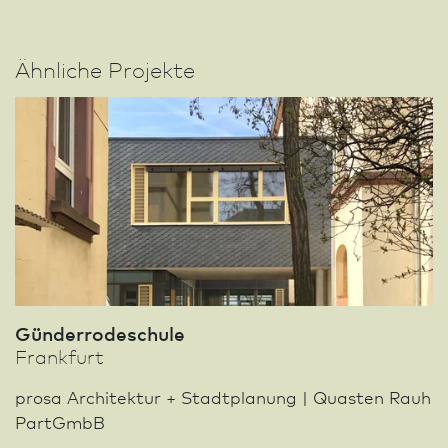
Ähnliche Projekte
Günderrodeschule
Frank­furt
prosa Archi­tektur + Stadt­planung | Quasten Rauh
PartGmbB