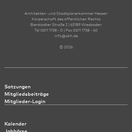
Architekten- und Stadt­planer­kammer Hessen
Körperschaft des öffentlichen Rechts
Bierstadter Straße 2 | 65189 Wies­ba­den
Tel 0611 1738 - 0 | Fax 0611 1738 - 40
info
@
akh.de
© 2026
Satzungen
Mitgliedsbeiträge
Mitglieder-Login
Kalender
Jobbörse