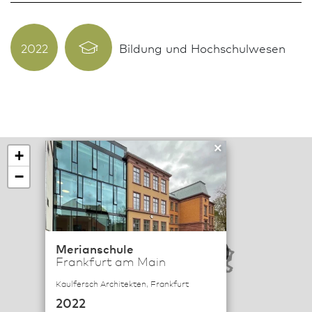
2022
Bildung und Hochschulwesen
×
+
−
114
Merianschule
6
Frankfurt am Main
19
Kaulfersch Architekten, Frankfurt
2022
57