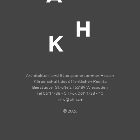
Architekten- und Stadt­planer­kammer Hessen
Körperschaft des öffentlichen Rechts
Bierstadter Straße 2 | 65189 Wies­ba­den
Tel 0611 1738 - 0 | Fax 0611 1738 - 40
info
@
akh.de
© 2026