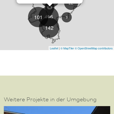
22
496
101
3
142
Leaflet
|
© MapTiler
© OpenStreetMap contributors
Weitere Projekte in der Umgebung