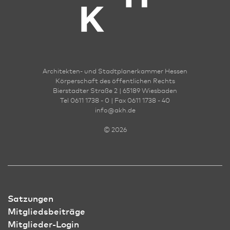
Architekten- und Stadt­planer­kammer Hessen
Körperschaft des öffentlichen Rechts
Bierstadter Straße 2 | 65189 Wies­ba­den
Tel 0611 1738 - 0 | Fax 0611 1738 - 40
info
@
akh.de
© 2026
Satzungen
Mitgliedsbeiträge
Mitglieder-Login