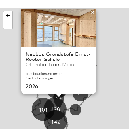
×
+
−
Neubau Grundstufe Ernst-
Reuter-Schule
114
Offenbach am Main
6
plus bauplanung gmbh,
19
Neckartenzlingen
2026
57
22
496
101
3
142