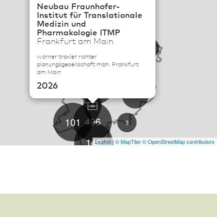
Neubau Fraunhofer-
Institut für Translationale
Medizin und
Pharmakologie ITMP
114
Frankfurt am Main
6
wörner traxler richter
planungsgesellschaft mbh, Frankfurt
19
am Main
57
2026
22
496
101
3
142
Leaflet
|
© MapTiler
© OpenStreetMap contributors