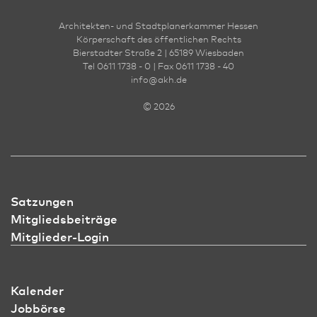
Architekten- und Stadt­planer­kammer Hessen
Körperschaft des öffentlichen Rechts
Bierstadter Straße 2 | 65189 Wies­ba­den
Tel 0611 1738 - 0 | Fax 0611 1738 - 40
info
@
akh.de
© 2026
Satzungen
Mitgliedsbeiträge
Mitglieder-Login
Kalender
Jobbörse