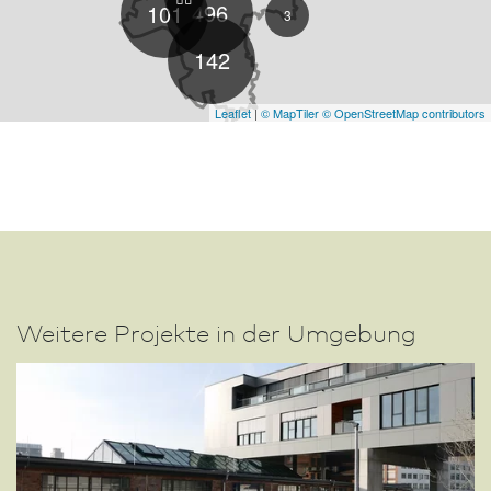
496
101
3
142
Leaflet
|
© MapTiler
© OpenStreetMap contributors
Weitere Projekte in der Umgebung