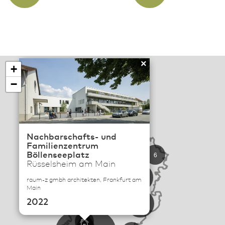
×
+
−
Nachbarschafts- und
114
Familienzentrum
Böllenseeplatz
6
Rüsselsheim am Main
19
raum-z gmbh architekten, Frankfurt am
Main
57
2022
22