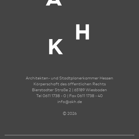
Architekten- und Stadt­planer­kammer Hessen
Körperschaft des öffentlichen Rechts
Bierstadter Straße 2 | 65189 Wies­ba­den
Tel 0611 1738 - 0 | Fax 0611 1738 - 40
info
@
akh.de
© 2026