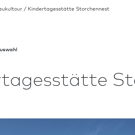
aukultour
Kinder­tages­stätte Storchennest
us­wahl
­tages­stätte S