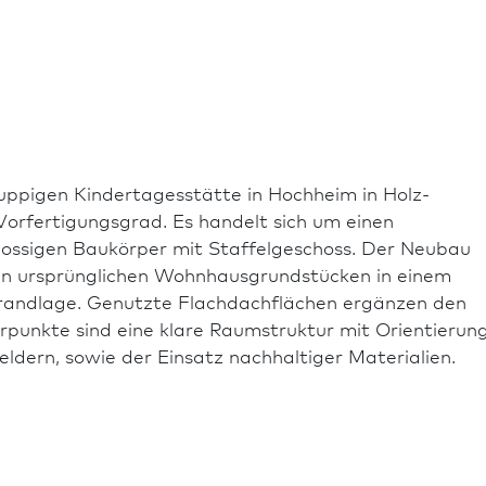
uppigen Kinder­tages­stätte in Hochheim in Holz­
orfertigungsgrad. Es handelt sich um einen
hossigen Baukörper mit Staffelgeschoss. Der Neu­bau
n ursprünglichen Wohnhausgrundstücken in einem
drandlage. Genutzte Flachdachflächen ergänzen den
­punkte sind eine klare Raumstruktur mit Orientierun
ldern, sowie der Einsatz nach­haltiger Materialien.