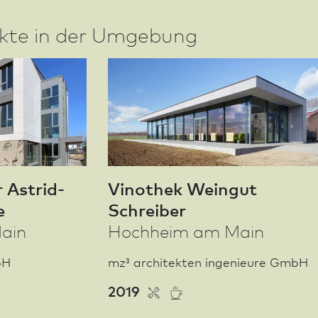
ekte in der Umgebung
 Astrid-
Vinothek Weingut
e
Schreiber
ain
Hochheim am Main
bH
mz³ architekten ingenieure GmbH
2019