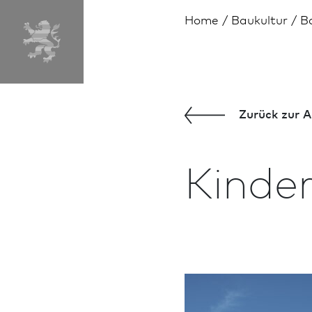
Home
Bau­kultur
B
MENÜ
Zurück zur A
Kinder