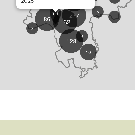
2025
5
277
3
86
162
3
4
128
10