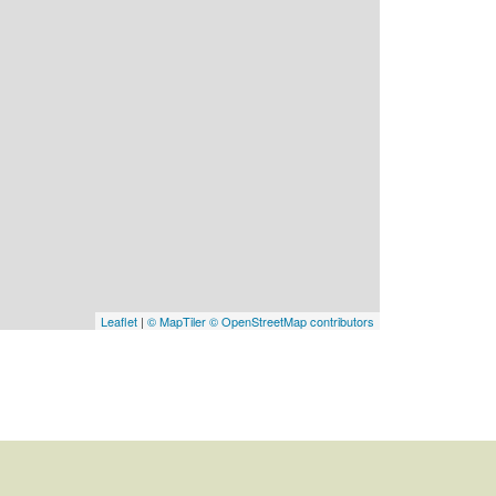
Leaflet
|
© MapTiler
© OpenStreetMap contributors