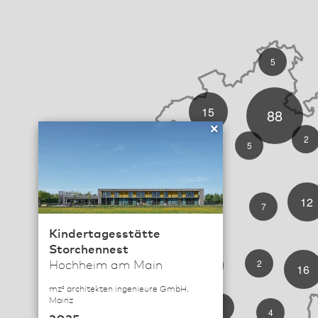
5
15
88
×
2
5
12
7
18
Kindertagesstätte
Storchennest
33
Hochheim am Main
2
5
16
mz³ architekten ingenieure GmbH,
Mainz
11
9
43
4