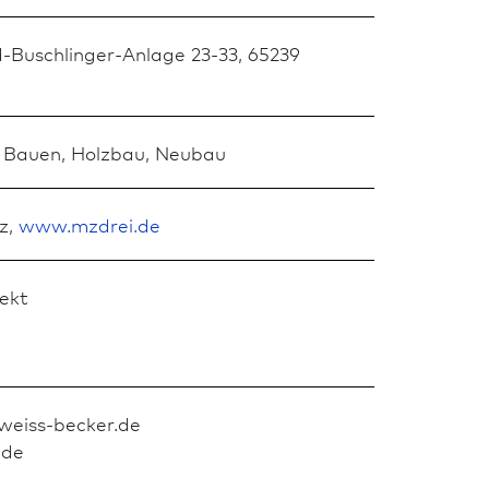
d-Buschlinger-Anlage 23-33, 65239
 Bauen, Holz­bau, Neu­bau
z,
www.mzdrei.de
tekt
 weiss-becker.de
.de