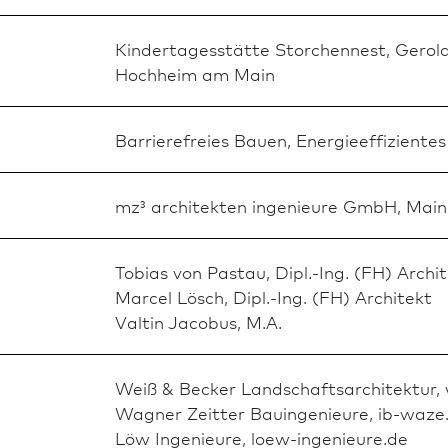
Kinder­tages­stätte Storchennest, Gerol
Hochheim am Main
Barrierefreies Bauen, Energieeffizientes
mz³ architekten ingenieure GmbH, Main
Tobias von Pastau, Dipl.-Ing. (FH) Archi
Marcel Lösch, Dipl.-Ing. (FH) Architekt
Valtin Jacobus, M.A.
Weiß & Becker Land­schafts­architektur,
Wagner Zeitter Bauingenieure, ib-waze
Löw Ingenieure, loew-ingenieure.de