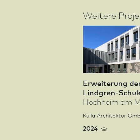
Weitere Proj
Erweiterung der
Lindgren-Schul
Hochheim am M
Kulla Archi­tektur Gm
2024