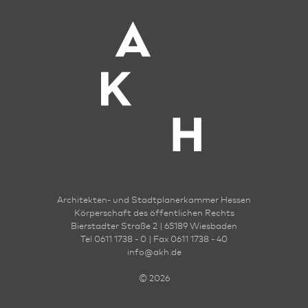
Architekten- und Stadt­planer­kammer Hessen
Körperschaft des öffentlichen Rechts
Bierstadter Straße 2 | 65189 Wies­ba­den
Tel 0611 1738 - 0 | Fax 0611 1738 - 40
info
@
akh.de
© 2026