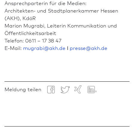
Ansprechparterin für die Medien:
Architekten- und Stadt­planer­kammer Hessen
(AKH), KdöR
Marion Mugrabi, Leiterin Kommunikation und
Öffentlichkeits­arbeit
Telefon: 0611 – 17 38 47
E-Mail:
mugrabi
@
akh.de
ǀ
presse
@
akh.de
Meldung teilen