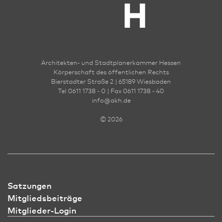
Architekten- und Stadt­planer­kammer Hessen
Körperschaft des öffentlichen Rechts
Bierstadter Straße 2 | 65189 Wies­ba­den
Tel 0611 1738 - 0 | Fax 0611 1738 - 40
info
@
akh.de
© 2026
Satzungen
Mitgliedsbeiträge
Mitglieder-Login