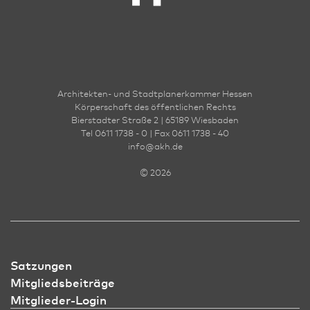
Architekten- und Stadt­planer­kammer Hessen
Körperschaft des öffentlichen Rechts
Bierstadter Straße 2 | 65189 Wies­ba­den
Tel 0611 1738 - 0 | Fax 0611 1738 - 40
info
@
akh.de
© 2026
Satzungen
Mitgliedsbeiträge
Mitglieder-Login