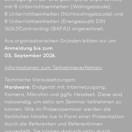
mit 8 Unter­richts­einheiten (Wohngebäude),
8 Unter­richts­einheiten (Nichtwohngebäude) und
8 Unter­richts­einheiten (Energieaudit DIN
16247/Contracting (BAFA)) angerechnet.
Aus organisatorischen Gründen bitten wir um
Anmeldung bis zum
03. September 2026
.
In­for­ma­tio­nen zum Teilnahmeverfahren:
Technische Voraussetzungen:
Hardware
: Endgerät mit Internetzugang,
Kamera, Mikrofon und ggfs. Headset. Diese sind
notwendig, um aktiv am Seminar teil­nehmen zu
können. Wie im Präsenzseminar werden die
fachlichen Inhalte live in Form einer Präsentation
durch die Referenten und Referentinnen
vorgestellt. Sie können dadurch aktiv durch