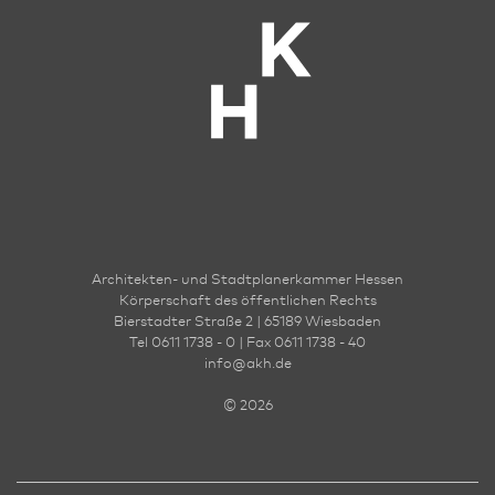
Architekten- und Stadt­planer­kammer Hessen
Körperschaft des öffentlichen Rechts
Bierstadter Straße 2 | 65189 Wies­ba­den
Tel 0611 1738 - 0 | Fax 0611 1738 - 40
info
@
akh.de
© 2026