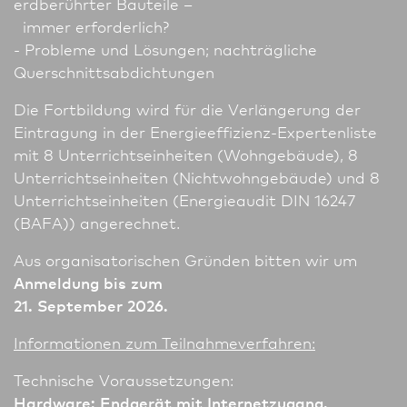
erdberührter Bauteile –
immer erforderlich?
- Probleme und Lösungen; nachträgliche
Querschnittsabdichtungen
Die Fortbildung wird für die Verlängerung der
Eintragung in der Energieeffizienz-Expertenliste
mit 8 Unter­richts­einheiten (Wohngebäude), 8
Unter­richts­einheiten (Nichtwohngebäude) und 8
Unter­richts­einheiten (Energieaudit DIN 16247
(BAFA)) angerechnet.
Aus organisatorischen Gründen bitten wir um
Anmeldung bis zum
21. September 2026.
In­for­ma­tio­nen zum Teilnahmeverfahren:
Technische Voraussetzungen:
Hardware:
Endgerät mit Internetzugang,