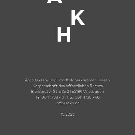
Architekten- und Stadt­planer­kammer Hessen
Körperschaft des öffentlichen Rechts
Bierstadter Straße 2 | 65189 Wies­ba­den
Tel 0611 1738 - 0 | Fax 0611 1738 - 40
info
@
akh.de
© 2026