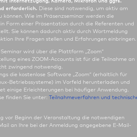
mit Internetzugang, Kamera, Mikrofon und ggfs.
 erforderlich.
Diese sind notwendig, um aktiv am
zu können. Wie im Präsenzseminar werden die
e in Form einer Präsentation durch die Referenten und
ellt. Sie können dadurch aktiv durch Wortmeldung
ktion Ihre Fragen stellen und Erfahrungen einbringen.
Seminar wird über die Plattform „Zoom“
tellung eines ZOOM-Accounts ist für die Teilnahme an
cht zwingend notwendig.
ings die kostenlose Software „Zoom“ (erhältlich für
ux-Betriebssysteme) im Vorfeld herunterladen und
etet einige Erleichterungen bei häufiger Anwendung.
se finden Sie unter:
Teilnahmeverfahren und technisch
tig vor Beginn der Veranstaltung die notwendigen
ail an Ihre bei der Anmeldung angegebene E-Mail-