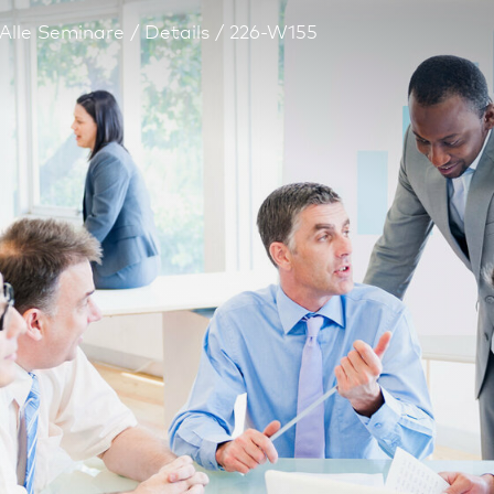
Alle Seminare
Details
226-W155