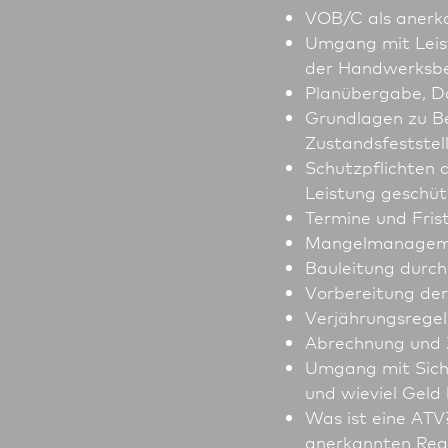
VOB/C als anerka
Umgang mit Leist
der Handwerksbe
Planübergabe, 
Grundlagen zu B
Zustandsfeststel
Schutzpflichten 
Leistung geschü
Termine und Frist
Mangelmanagemen
Bauleitung durch
Vor­be­reitung d
Verjährungsrege
Abrechnung und 
Umgang mit Siche
und wieviel Geld
Was ist eine ATV
anerkannten Rege