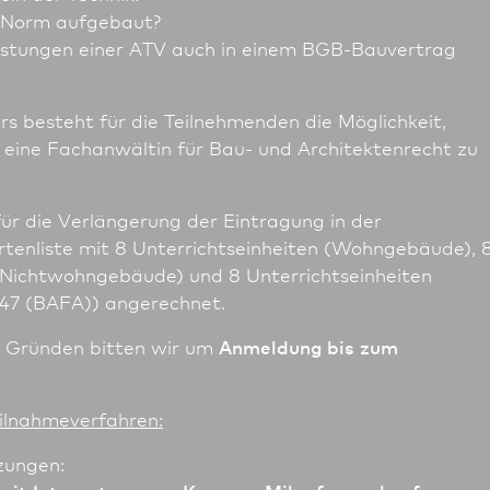
V-Norm aufgebaut?
istungen einer ATV auch in einem BGB-Bauvertrag
s besteht für die Teilnehmenden die Möglichkeit,
n eine Fachanwältin für Bau- und Architektenrecht zu
für die Verlängerung der Eintragung in der
rtenliste mit 8 Unter­richts­einheiten (Wohngebäude), 
 (Nichtwohngebäude) und 8 Unter­richts­einheiten
247 (BAFA)) angerechnet.
n Gründen bitten wir um
Anmeldung bis zum
Teilnahmeverfahren:
zungen: