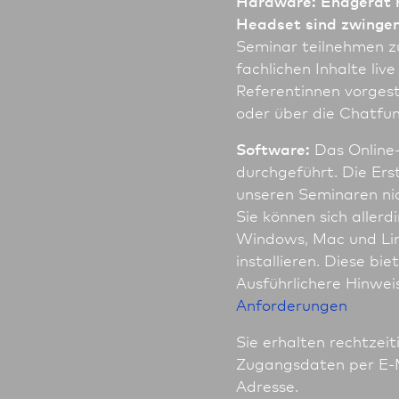
Hardware:
Endgerät 
Headset sind zwingend
Seminar teil­nehmen 
fachlichen Inhalte liv
Referentinnen vorgest
oder über die Chatfun
Software:
Das Online-
durchgeführt. Die Ers
unseren Seminaren ni
Sie können sich allerd
Windows, Mac und Lin
installieren. Diese bi
Ausführlichere Hinwei
Anforderungen
Sie erhalten rechtzei
Zugangsdaten per E-M
Adresse.