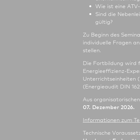
Wie ist eine AT
Sind die Nebenle
gültig?
Zu Beginn des Seminar
individuelle Fragen a
stellen.
Die Fortbildung wird 
Energieeffizienz-Expe
Unter­richts­einheiten
(Energieaudit DIN 16
Aus organisatorische
07. Dezember 2026.
In­for­ma­tio­nen zum 
Technische Vorausset