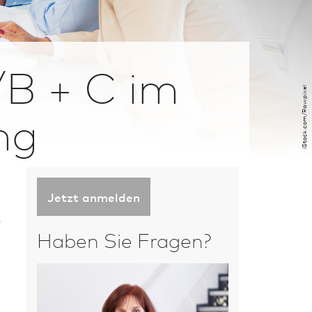
B + C im
iStock.com/Rawpixel
ng
Jetzt anmelden
r
Haben Sie Fragen?