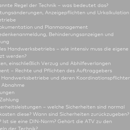
nnte Regel der Technik – was bedeutet das?
ungsänderungen, Anzeige­pflichten und Urkalkulation
triebe
Dokumentation und Planmanagement
edenkenanmeldung, Behinderungsanzeigen und
lung
des Handwerksbetriebs – wie intensiv muss die eigene
tzt werden?
en, einschließlich Verzug und Abhilfeverlangen
t – Rechte und Pflichten des Auftraggebers
 Handwerksbetriebe und deren Koordinationspflichte
er Abnahme
lungen
Zahlung
rheitsleistungen – welche Sicherheiten sind normal
 kosten diese? Wann sind Sicherheiten zurückzugeben?
? Ist sie eine DIN-Norm? Gehört die ATV zu den
ln der Technik?