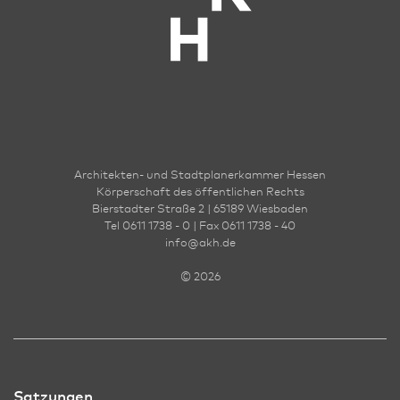
Architekten- und Stadt­planer­kammer Hessen
Körperschaft des öffentlichen Rechts
Bierstadter Straße 2 | 65189 Wies­ba­den
Tel 0611 1738 - 0 | Fax 0611 1738 - 40
info
@
akh.de
© 2026
Satzungen