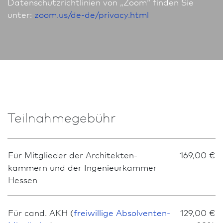
Datenschutzrichtlinien von „Zoom“ finden Sie
unter:
zoom.us/de-de/privacy.html
Teilnahmegebühr
Für Mitglieder der Architekten­
169,00 €
kammern und der Ingenieurkammer
Hessen
Für cand. AKH (
freiwillige Absolventen-
129,00 €