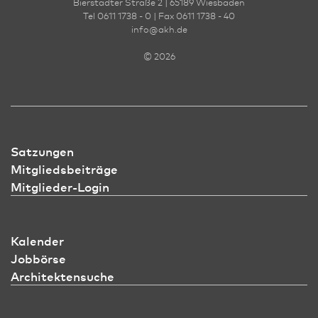
Bierstadter Straße 2 | 65189 Wies­ba­den
Tel 0611 1738 - 0 | Fax 0611 1738 - 40
info
@
akh.de
© 2026
Satzungen
Mitgliedsbeiträge
Mitglieder-Login
Kalender
Jobbörse
Architektensuche