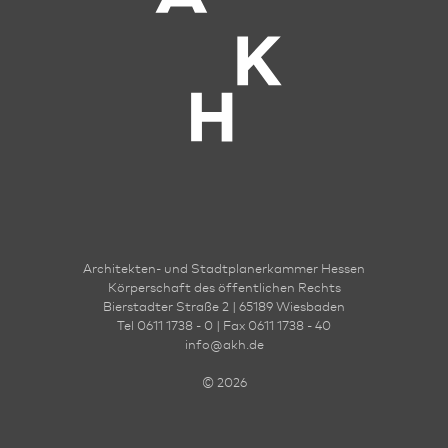
Architekten- und Stadt­planer­kammer Hessen
Körperschaft des öffentlichen Rechts
Bierstadter Straße 2 | 65189 Wies­ba­den
Tel 0611 1738 - 0 | Fax 0611 1738 - 40
info
@
akh.de
© 2026