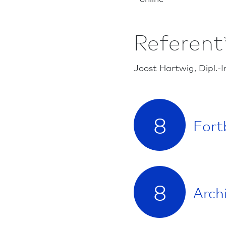
Referent
Joost Hartwig, Dipl.-I
8
Fort
8
Arch