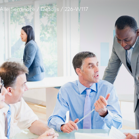
Alle Seminare
Details
226-W117