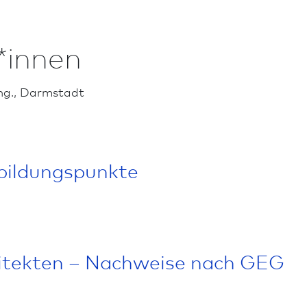
*innen
ng., Darm­stadt
­bildungs­punkte
itekten – Nachweise nach GEG