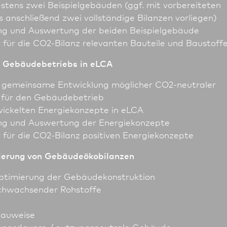
stens zwei Beispielgebäuden (ggf. mit vorbereiteten
s anschließend zwei vollständige Bilanzen vorliegen)
ng und Auswertung der beiden Beispielgebäude
r für die CO2-Bilanz relevanten Bauteile und Baustoff
s Gebäudebetriebs in eLCA
 gemeinsame Ent­wick­lung möglicher CO2-neutraler
 für den Gebäudebetrieb
ickelten Energie­konzepte in eLCA
ng und Auswertung der Energie­konzepte
r für die CO2-Bilanz positiven Energie­konzepte
ierung von Gebäudeökobilanzen
Optimierung der Gebäudekonstruktion
hwachsender Roh­stoffe
auweise
ungsdauern / nutzungsneutrale Gebäude