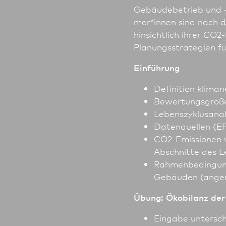
Gebäudebetrieb und -ko
mer*in­nen sind nach 
hinsichtlich ihrer CO
Planungsstrategien f
Einführung
Definition klima
Bewertungsgröße
Lebenszyklusanal
Datenquellen (E
CO2-Emissionen 
Abschnitte des 
Rahmen­bedingung
Gebäuden (ange
Übung: Ökobilanz der
Eingabe untersch