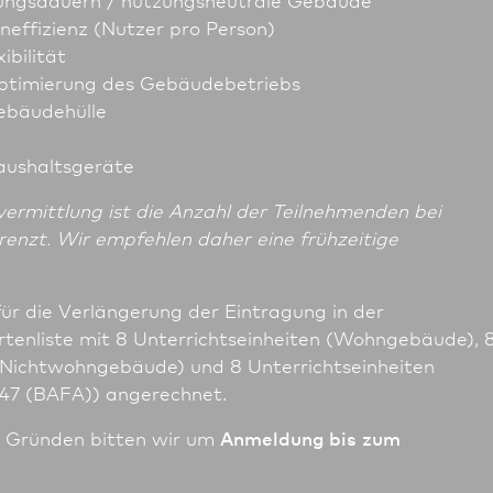
neffizienz (Nutzer pro Person)
ibilität
Optimierung des Gebäudebetriebs
Gebäudehülle
Haushaltsgeräte
ermittlung ist die Anzahl der Teilnehmenden bei
grenzt. Wir empfehlen daher eine frühzeitige
für die Verlängerung der Eintragung in der
rtenliste mit 8 Unter­richts­einheiten (Wohngebäude), 
 (Nichtwohngebäude) und 8 Unter­richts­einheiten
247 (BAFA)) angerechnet.
n Gründen bitten wir um
Anmeldung bis zum