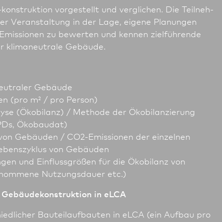
nstruktion vorgestellt und verglichen. Die Teil­neh­
der Veranstaltung in der Lage, eigene Planungen
2-Emissionen zu bewerten und kennen zielführende
ür klimaneutrale Gebäude.
neutraler Gebäude
n (pro m² / pro Person)
yse (Ökobilanz) / Methode der Ökobilanzierung
PDs, Ökobaudat)
von Gebäuden / CO2-Emissionen der einzelnen
Lebenszyklus von Gebäuden
en und Einflussgrößen für die Ökobilanz von
nommene Nutzungsdauer etc.)
 Gebäudekonstruktion in eLCA
iedlicher Bauteilaufbauten in eLCA (ein Aufbau pro