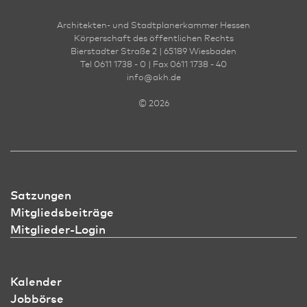
Architekten- und Stadt­planer­kammer Hessen
Körperschaft des öffentlichen Rechts
Bierstadter Straße 2 | 65189 Wies­ba­den
Tel 0611 1738 - 0 | Fax 0611 1738 - 40
info
@
akh.de
© 2026
Satzungen
Mitgliedsbeiträge
Mitglieder-Login
Kalender
Jobbörse