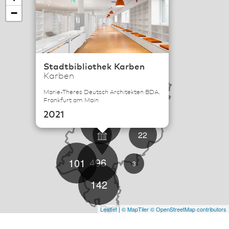
−
Stadtbibliothek Karben
114
Karben
6
Marie-Theres Deutsch Architekten BDA,
Frankfurt am Main
19
2021
57
22
496
101
3
142
Leaflet
|
© MapTiler
© OpenStreetMap contributors