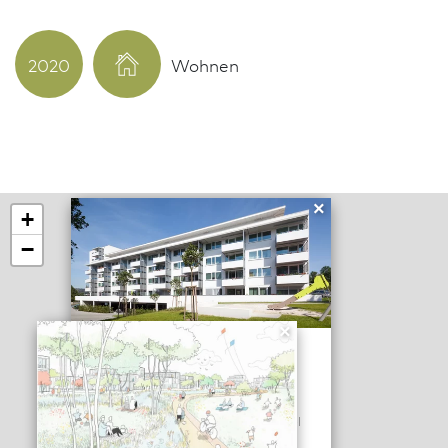
2020
Wohnen
×
+
−
×
37 Wohneinheiten für die
GWH
Marburg
SCHULZE SCHULZE BERGER, Kassel