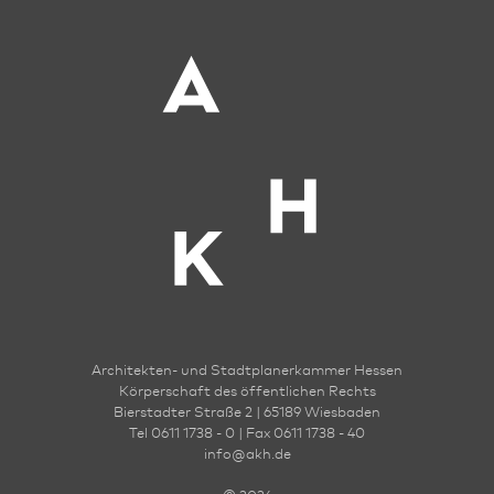
Architekten- und Stadt­planer­kammer Hessen
Körperschaft des öffentlichen Rechts
Bierstadter Straße 2 | 65189 Wies­ba­den
Tel 0611 1738 - 0 | Fax 0611 1738 - 40
info
@
akh.de