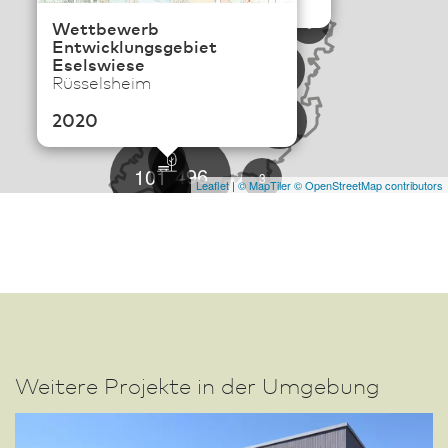
2020
114
6
Wettbewerb
Entwicklungsgebiet
Eselswiese
19
Rüsselsheim
56
2020
22
496
101
3
Leaflet
|
© MapTiler
© OpenStreetMap contributors
142
Weitere Projekte in der Umgebung