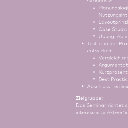
Grundrisse
Planungslog
Nutzungsint
Layoutprinzi
Case Study:
Übung: Able
Testfit in der Pr
entwickeln
Vergleich me
Argumentati
Kurzpräsent
Best Practi
Abschluss Leitlin
Zielgruppe:
Das Seminar richtet si
interessierte Akteur*