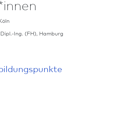
*innen
Köln
 Dipl.-Ing. (FH), Hamburg
­bildungs­punkte