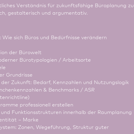
eitliches Verständnis für zukunftsfähige Büroplanung zu
sch, gestalterisch und argumentativ.
: Wie sich Büros und Bedürfnisse verändern
tion der Bürowelt
oderner Bürotypologien / Arbeitsorte
ele
er Grundrisse
 der Zukunft: Bedarf, Kennzahlen und Nutzungslogik
anchenkennzahlen & Benchmarks / ASR
tenrichtline)
ramme professionell erstellen
 und Funktionsstrukturen innerhalb der Raumplanung
dentität – Marke
ystem: Zonen, Wegeführung, Struktur guter