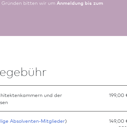
n Gründen bitten wir um
Anmeldung bis zum
megebühr
rchitekten­kammern und der
199,00 
sen
llige Absolventen-Mitglieder
)
149,00 