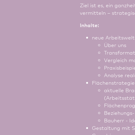
Ziel ist es, ein ganzh
vermitteln – strategi
Inhalte:
neue Arbeitswelt
Über uns
Trans­forma
Vergleich m
Praxisbeispi
Analyse real
Flächenstrategie
aktuelle Br
(Arbeitsstät
Flächenprog
Beziehungs-
Bauherr - I
Gestaltung mit S