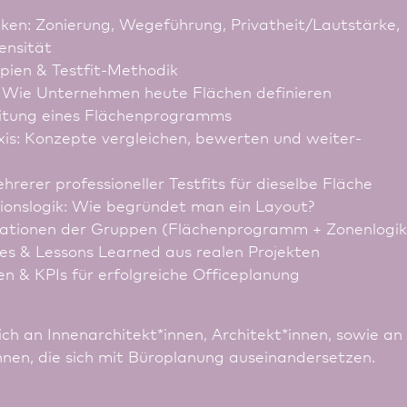
iken: Zonierung, Wegeführung, Privatheit/Lautstärke,
ensität
pien & Testfit-Methodik
 Wie Unternehmen heute Flächen definieren
itung eines Flächenprogramms
axis: Konzepte vergleichen, bewerten und weiter­
hrerer professioneller Testfits für dieselbe Fläche
onslogik: Wie begründet man ein Layout?
ationen der Gruppen (Flächenprogramm + Zonenlogik
ces & Lessons Learned aus realen Projekten
ien & KPIs für erfolgreiche Officeplanung
ch an Innen­architekt*innen, Architekt*innen, sowie an
innen, die sich mit Büroplanung auseinandersetzen.