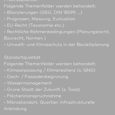
Folgende Themenfelder werden behandelt:
• Bilanzierungen (GEG, DIN 18599, …)
• Prognosen, Messung, Evaluation
• EU-Recht (Taxonomie etc.)
• Rechtliche Rahmen­bedingungen (Planungsrecht,
Baurecht, Normen )
• Umwelt- und Klima­schutz in der Bauleitplanung
Standortqualität
Folgende Themenfelder werden behandelt:
• Klima­an­passung / Klimaresilienz (s. QNG)
• Dach- / Fassadenbegrünung
• Wassermanagement
• Grüne Stadt der Zukunft (s. Tools)
• Flächeninanspruchnahme
• Mikrostandort, Quar­tier, Infrastrukturelle
Anbindung