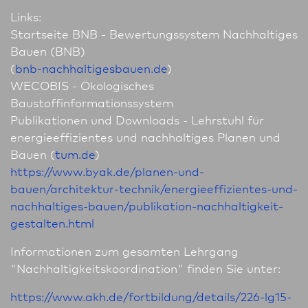
Links:
Startseite BNB - Bewertungssystem Nachhaltiges
Bauen (BNB)
(
bnb-nach­haltigesbauen.de
)
WECOBIS - Ökologisches
Baustoffinformationssystem
Publikationen und Downloads - Lehrstuhl für
energie­effi­zientes und nach­haltiges Planen und
Bauen (
tum.de
)
https://www.byak.de/planen-und-
bauen/architektur-technik/energie­effi­zientes-und-
nach­haltiges-bauen/publikation-nach­haltigkeit-
gestalten.html
In­for­ma­tio­nen zum gesamten Lehrgang
"Nachhaltigkeits­koordination" finden Sie unter:
https://www.akh.de/fortbildung/details/226-lg15-