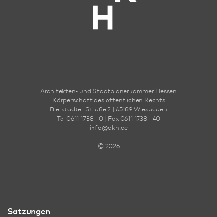
Architekten- und Stadt­planer­kammer Hessen
Körperschaft des öffentlichen Rechts
Bierstadter Straße 2 | 65189 Wies­ba­den
Tel 0611 1738 - 0 | Fax 0611 1738 - 40
info
@
akh.de
© 2026
Satzungen