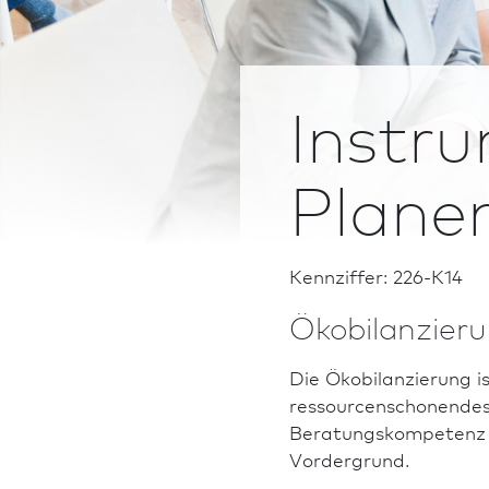
Instr
Plane
Kennziffer: 226-K14
Ökobilanzieru
Die Ökobilanzierung i
ressourcenschonendes 
Beratungskompetenz u
Vordergrund.