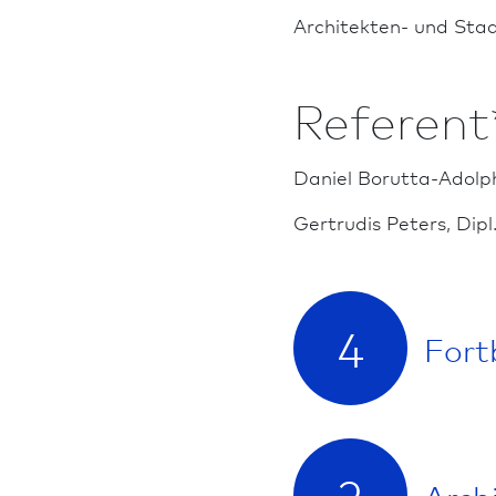
Architekten- und Stad
Referent
Daniel Borutta-Adolp
Gertrudis Peters, Dipl.
4
Fort
2
Arch