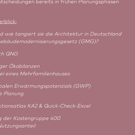
ntscheidungen bereits in frühen Planungsphasen
rblick:
 wie tangiert sie die Archi­tektur in Deutsch­land
bäude­moder­nisie­rungs­ge­setz (GMG)?
ach QNG
diger Ökobilanzen
l eines Mehrfamilienhauses
obalen Erwärmungspotenzials (GWP)
e Planung
ktionsatlas KA2 & Quick-Check-Excel
ng der Kostengruppe 400
utzungsanteil