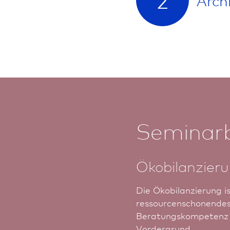
Seminar
Ökobilanzieru
Die Ökobilanzierung i
ressourcenschonendes 
Beratungskompetenz u
Vordergrund.