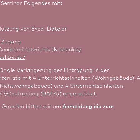
 Seminar Folgendes mit:
Nutzung von Excel-Dateien
n Zugang
ndes­ministeriums (Kostenlos):
editor.de/
für die Verlängerung der Eintragung in der
tenliste mit 4 Unter­richts­einheiten (Wohngebäude), 
 (Nichtwohngebäude) und 4 Unter­richts­einheiten
247/Contracting (BAFA)) angerechnet.
n Gründen bitten wir um
Anmeldung bis zum