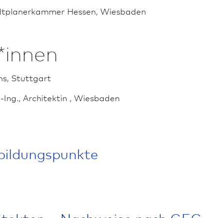
t­planer­kammer Hessen, Wies­ba­den
*innen
hs, Stuttgart
-Ing., Architekt­in , Wies­ba­den
­bildungs­punkte
itekten – Nachweise nach GEG