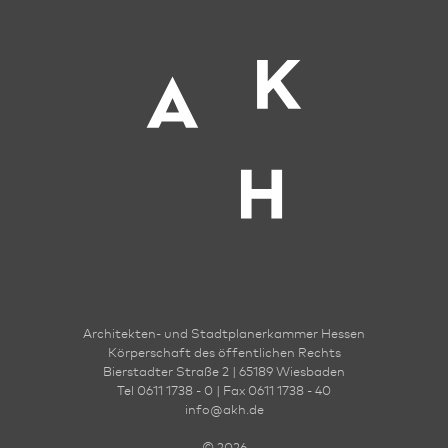
Architekten- und Stadt­planer­kammer Hessen
Körperschaft des öffentlichen Rechts
Bierstadter Straße 2 | 65189 Wies­ba­den
Tel 0611 1738 - 0 | Fax 0611 1738 - 40
info
@
akh.de
© 2026