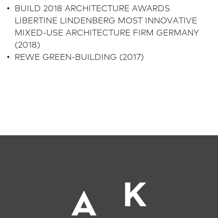
N
BUILD 2018 ARCHITECTURE AWARDS
6
LIBERTINE LINDENBERG MOST INNOVATIVE
MIXED-USE ARCHITECTURE FIRM GERMANY
T
(2018)
i
REWE GREEN-BUILDING (2017)
P
P
f
L
A
F
(
G