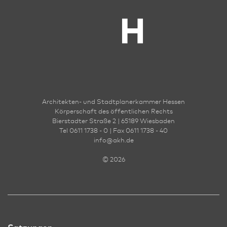
G
E
(
Architekten- und Stadt­planer­kammer Hessen
Körperschaft des öffentlichen Rechts
Bierstadter Straße 2 | 65189 Wies­ba­den
Tel 0611 1738 - 0 | Fax 0611 1738 - 40
info
@
akh.de
© 2026
Pr
Satzungen