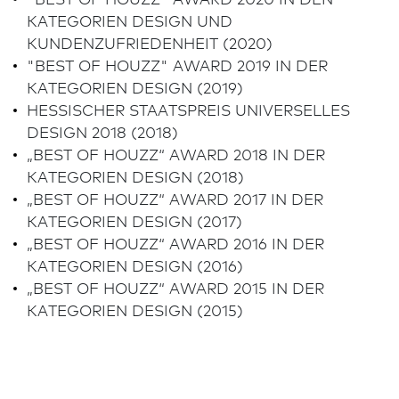
K
KATEGORIEN DESIGN UND
d
KUNDENZUFRIEDENHEIT (2020)
I
"BEST OF HOUZZ" AWARD 2019 IN DER
D
KATEGORIEN DESIGN (2019)
s
HESSISCHER STAATSPREIS UNIVERSELLES
DESIGN 2018 (2018)
L
„BEST OF HOUZZ“ AWARD 2018 IN DER
B
KATEGORIEN DESIGN (2018)
R
„BEST OF HOUZZ“ AWARD 2017 IN DER
a
KATEGORIEN DESIGN (2017)
u
„BEST OF HOUZZ“ AWARD 2016 IN DER
g
KATEGORIEN DESIGN (2016)
p
„BEST OF HOUZZ“ AWARD 2015 IN DER
G
KATEGORIEN DESIGN (2015)
U
Ü
B