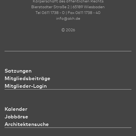
Körperschaft des öffentlichen Rechts
F
Bierstadter Straße 2 | 65189 Wies­ba­den
I
Tel 0611 1738 - 0 | Fax 0611 1738 - 40
info
@
akh.de
G
© 2026
E
E
fr
Satzungen
Mitgliedsbeiträge
Mitglieder-Login
Kalender
Jobbörse
Architektensuche
Pr