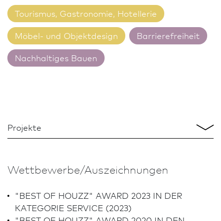
Tourismus, Gastronomie, Hotellerie
Möbel- und Objektdesign
Barrierefreiheit
Nachhaltiges Bauen
Projekte
Projekte
Wettbewerbe/Aus­zeich­nungen
D
Büro
A
R
"BEST OF HOUZZ" AWARD 2023 IN DER
M
KATEGORIE SERVICE (2023)
u
"BEST OF HOUZZ" AWARD 2020 IN DEN