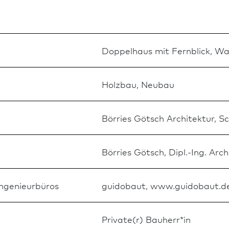
Doppelhaus mit Fernblick, Wa
Holz­bau, Neu­bau
Börries Götsch Archi­tektur, 
Börries Götsch, Dipl.-Ing. Arch
Ingenieurbüros
guidobaut, www.guidobaut.d
Private(r) Bauherr*in