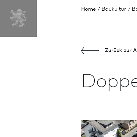
Home
Bau­kultur
B
Zurück zur A
Doppe