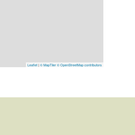
Leaflet
|
© MapTiler
© OpenStreetMap contributors