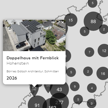
5
15
88
×
2
5
12
7
18
Doppelhaus mit Fernblick
Hohenstein
33
Börries Götsch Architektur, Schmitten
2
5
16
2026
9
9
43
4
5
277
3
91
162