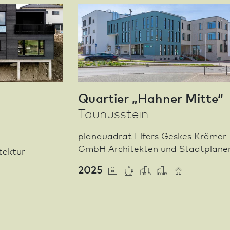
Quar­tier „Hahner Mitte“
Taunusstein
planquadrat Elfers Geskes Krämer
GmbH Architekten und Stadt­plane
­tektur
2025