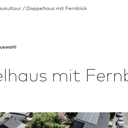
aukultour
Doppelhaus mit Fernblick
us­wahl
lhaus mit Fernb