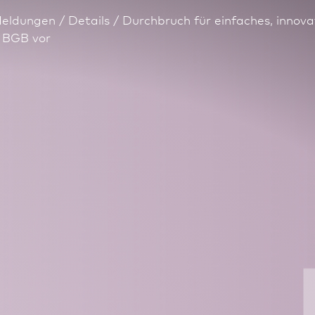
eldungen
Details
Durchbruch für einfaches, in­no­
 BGB vor