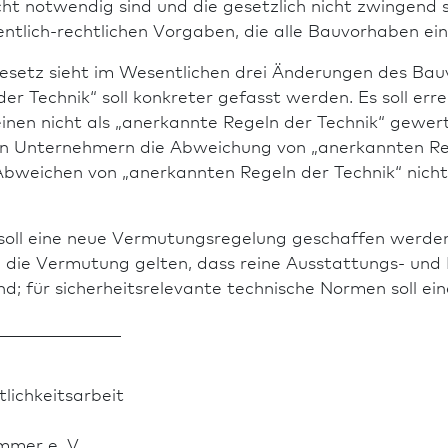
cht notwendig sind und die gesetzlich nicht zwingen
fentlich-rechtlichen Vorgaben, die alle Bauvorhaben ei
tz sieht im Wesentlichen drei Änderungen des Bauver
er Technik“ soll konkreter gefasst werden. Es soll err
nen nicht als „anerkannte Regeln der Technik“ gewerte
n Unternehmern die Abweichung von „anerkannten Rege
ein Abweichen von „anerkannten Regeln der Technik“ ni
soll eine neue Vermutungsregelung geschaf­fen werde
soll die Vermutung gelten, dass reine Ausstattungs- u
ind; für sicherheitsrelevante technische Normen soll e
________________
lichkeits­arbeit
mmer e. V.