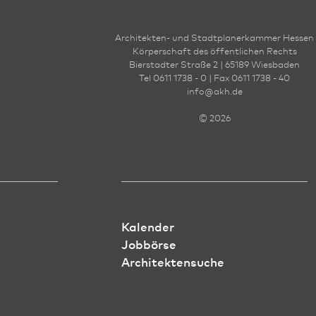
Architekten- und Stadt­planer­kammer Hessen
Körperschaft des öffentlichen Rechts
Bierstadter Straße 2 | 65189 Wies­ba­den
Tel 0611 1738 - 0 | Fax 0611 1738 - 40
info
@
akh.de
© 2026
Kalender
Jobbörse
Architektensuche