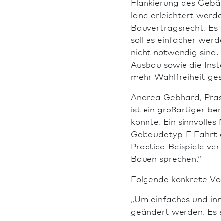
Flankierung des Gebäu
land erleichtert werde
Bauvertragsrecht. Es
soll es einfacher wer
nicht notwendig sind.
Ausbau sowie die Ins
mehr Wahlfreiheit ges
Andrea Gebhard, Präsi
ist ein großartiger be
konnte. Ein sinnvolle
Gebäudetyp-E Fahrt au
Practice-Beispiele ve
Bauen sprechen.“
Folgende konkrete Vo
„Um einfaches und in­
geändert werden. Es so