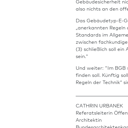
Gebäudesicherheit ni
also nichts an den öf
Das Gebäudetyp-E-Gese
„anerkannten Regeln d
Standards im Allgemei
zwischen fachkundige
(3) schließlich soll 
sein."
Und weiter: "Im BGB 
finden soll. Künftig 
Regeln der Technik“ s
______________________
CATHRIN URBANEK
Referatsleiterin Öffent
Architekt­in
Bundes­architekten­ka