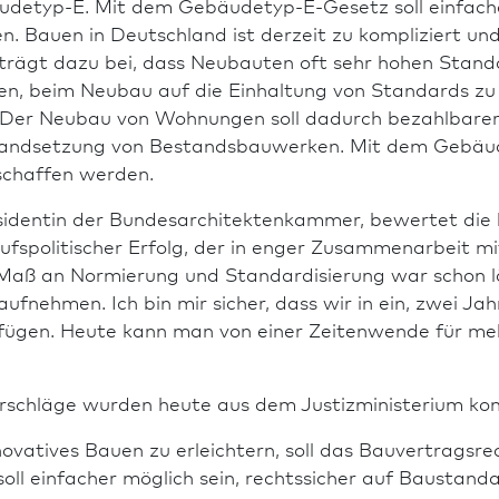
detyp-E. Mit dem Gebäudetyp-E-Gesetz soll einfaches
n. Bauen in Deutsch­land ist derzeit zu kompliziert u
 trägt dazu bei, dass Neu­bauten oft sehr hohen Sta
den, beim Neu­bau auf die Einhaltung von Standards zu 
 Der Neu­bau von Wohnungen soll dadurch bezahlbarer
tandsetzung von Bestandsbauwerken. Mit dem Gebäudet
chaf­fen werden.
dentin der Bundes­architekten­kammer, bewertet die k
rufspo­li­ti­scher Erfolg, der in enger Zusammen­arbeit
s Maß an Normierung und Standardisierung war schon l
fnehmen. Ich bin mir sicher, dass wir in ein, zwei Ja
rfügen. Heute kann man von einer Zeitenwende für mehr
rschläge wurden heute aus dem Justizministerium ko
no­vatives Bauen zu erleichtern, soll das Bauvertrags
ll einfacher möglich sein, rechtssicher auf Baustandar