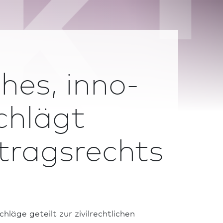
es, in­no­
chlägt
tragsrechts
hläge geteilt zur zivilrechtlichen