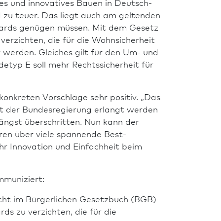
 und in­no­vatives Bauen in Deutsch­
nd zu teuer. Das liegt auch am geltenden
ndards genügen müssen. Mit dem Gesetz
verzichten, die für die Wohnsicherheit
 werden. Gleiches gilt für den Um- und
yp E soll mehr Rechtssicherheit für
onkreten Vorschläge sehr positiv. „Das
 mit der Bundes­regierung erlangt werden
ängst überschritten. Nun kann der
hren über viele spannende Best-
 In­no­vation und Einfachheit beim
mmuniziert:
recht im Bürgerlichen Gesetzbuch (BGB)
ds zu verzichten, die für die