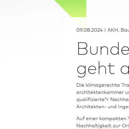
09.08.2024 | AKH, Bau
Bundes
geht 
Die klimage­rech­te Tr
architekten­kammer un
qualifizierte*r Nachha
Architekten- und Ing
Auf einer kompakten Vo
Nachhaltigkeit zur Ori