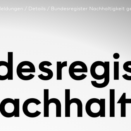
eldungen
Details
Bundes­register Nachhaltigkeit g