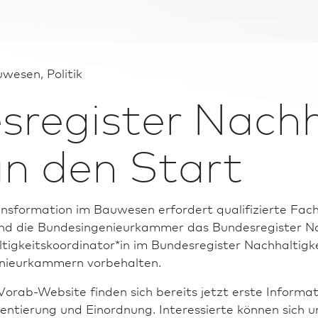
wesen, Politik
­register Nachh
an den Start
ans­formation im Bauwesen erfordert qualifizierte Fac
d die Bundes­ingenieur­kammer das Bundes­register Na
ltigkeits­koordinator*in im Bundes­register Nachhaltigke
enieurkammern vorbehalten.
rab-Website finden sich bereits jetzt erste In­for­ma­
entierung und Einordnung. Interessierte können sich un