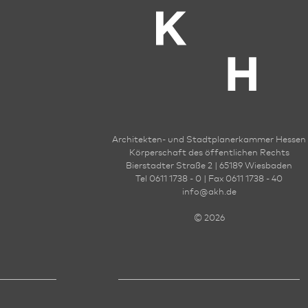
Architekten- und Stadt­planer­kammer Hessen
Körperschaft des öffentlichen Rechts
Bierstadter Straße 2 | 65189 Wies­ba­den
Tel 0611 1738 - 0 | Fax 0611 1738 - 40
info
@
akh.de
© 2026