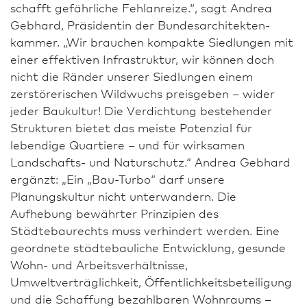
schafft gefährliche Fehlanreize.“, sagt Andrea
Gebhard, Präsidentin der Bundes­architekten­
kammer. „Wir brauchen kompakte Siedlungen mit
einer effektiven Infrastruktur, wir können doch
nicht die Ränder unserer Siedlungen einem
zerstörerischen Wildwuchs preisgeben – wider
jeder Bau­kultur! Die Verdichtung bestehender
Strukturen bietet das meiste Potenzial für
lebendige Quar­tie­re – und für wirksamen
Landschafts- und Naturschutz.“ Andrea Gebhard
ergänzt: „Ein „Bau-Turbo“ darf unsere
Planungskultur nicht unterwandern. Die
Aufhebung bewährter Prinzipien des
Städtebaurechts muss verhindert werden. Eine
geordnete städte­bau­liche Ent­wick­lung, gesunde
Wohn- und Arbeits­verhältnisse,
Umweltverträglichkeit, Öffentlichkeitsbeteiligung
und die Schaffung bezahl­baren Wohnraums –