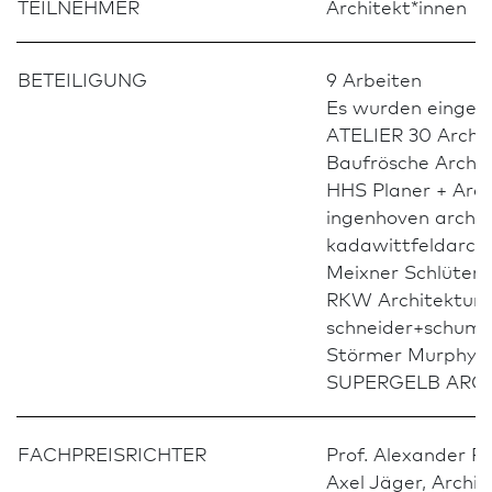
TEILNEHMER
Architekt*innen
BETEILIGUNG
9 Arbeiten
Es wurden eingel
ATELIER 30 Archi
Baufrösche Archit
HHS Planer + Arch
ingenhoven archit
kadawittfeldarch
Meixner Schlüter 
RKW Archi­tektur
schneider+schumac
Störmer Murphy 
SUPERGELB ARCH
FACH­PREIS­RICHTER
Prof. Alexander Re
Axel Jäger, Archi