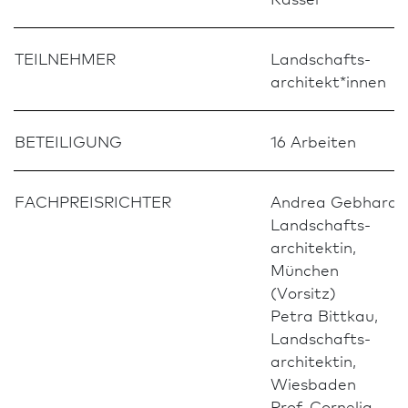
TEILNEHMER
Landschafts­
architekt*innen
BETEILIGUNG
16 Arbeiten
FACH­PREIS­RICHTER
Andrea Gebhard,
Landschafts­
architektin,
München
(Vorsitz)
Petra Bittkau,
Landschafts­
architektin,
Wies­ba­den
Prof. Cornelia