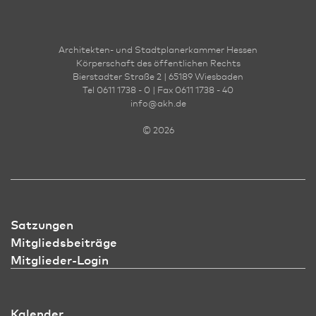
Architekten- und Stadt­planer­kammer Hessen
Körperschaft des öffentlichen Rechts
Bierstadter Straße 2 | 65189 Wies­ba­den
Tel 0611 1738 - 0 | Fax 0611 1738 - 40
info
@
akh.de
© 2026
Satzungen
Mitgliedsbeiträge
Mitglieder-Login
Kalender