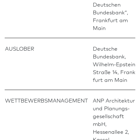
Deutschen
Bundes­bank“,
Frank­furt am
Main
AUSLOBER
Deutsche
Bundes­bank,
Wilhelm-Epstein-
Straße 14, Frank­
furt am Main
WETTBEWERBSMANAGEMENT
ANP Archi­tektur-
und Planungs­
gesellschaft
mbH,
Hessenallee 2,
Kassel